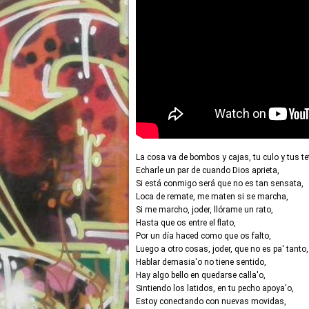
La cosa va de bombos y cajas, tu culo y tus te
Echarle un par de cuando Dios aprieta,
Si está conmigo será que no es tan sensata,
Loca de remate, me maten si se marcha,
Si me marcho, joder, llórame un rato,
Hasta que os entre el flato,
Por un día haced como que os falto,
Luego a otro cosas, joder, que no es pa' tanto,
Hablar demasia'o no tiene sentido,
Hay algo bello en quedarse calla'o,
Sintiendo los latidos, en tu pecho apoya'o,
Estoy conectando con nuevas movidas,