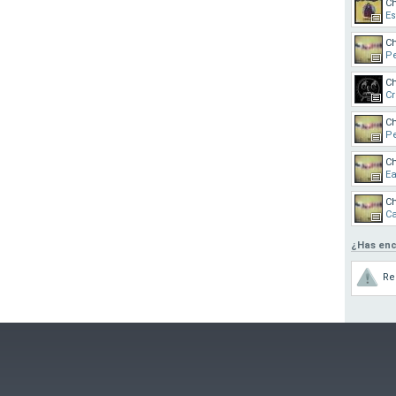
C
Es
C
Pe
C
Cr
C
P
C
Ea
C
C
¿Has enc
Re