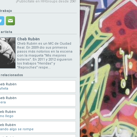
¡Publicítate en HHGroups desde 20€!
trabajo
 artista
Cheb Rubën
Cheb Rubën es un MC de Ciudad
Real. En 2009 dio sus primeros
pasos más notorios en la escena
con la maqueta "Mis mejores
boleros". En 2011 y 2012 siguieron
los trabajos "Heridas" y
"Reproches" respe...
 relacionados
heb Rubën
uñeta
heb Rubën
uera
eb Rubën
 no llego
eb Rubën
ando algo se rompe