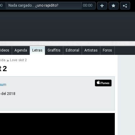
00
00:00
Nada cargado... ¿
uno rapidito
?
ideos
Agenda
Letras
Graffitis
Editorial
Artistas
Foros
ida
Love skit 2
 2
lbum
o del 2018