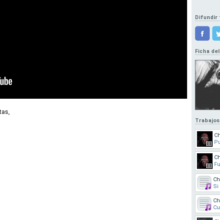
Difundir 
Ficha del
tas,
Trabajos
C
P
C
F
Ch
Si
Ch
Cu