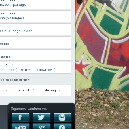
heb Rubën
toy aquí por algo
heb Rubën
na (No tengas)
heb Rubën
eo que tengo un don
heb Rubën
ecado
heb Rubën
stern skit
heb Rubën
aminando (Take my body downtown)
ontrado un error?
porta un error o edición de esta página
Síguenos también en: