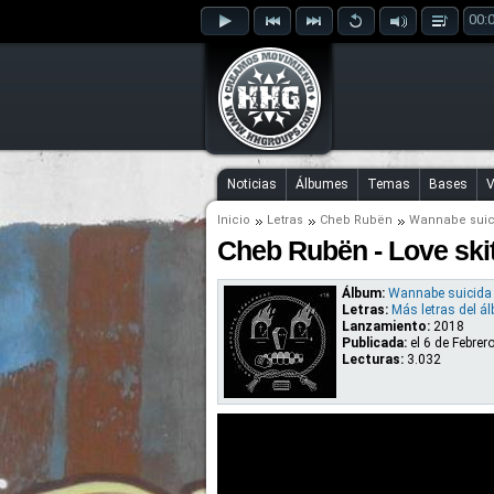
00:
Noticias
Álbumes
Temas
Bases
V
Inicio
Letras
Cheb Rubën
Wannabe suic
Cheb Rubën - Love skit
Álbum:
Wannabe suicida
Letras:
Más letras del á
Lanzamiento:
2018
Publicada:
el
6 de Febrer
Lecturas:
3.032