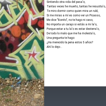
Sintiendo otra vida del pasa'o,
Tantas veces he muerto, tantas he resucita'o,
Te miro dormir como quien mira un rubí,
Si me miras a mí es como ver un Picasso,
Me dice "Bonito", no te hago ni caso,
No importa un carajo si estás a mi la'o,
Porque estar a tu la'o es estar desterra'o,
De todo lo malo que me ha molesta'o,
Una pregunta te hago:
¿Ha merecido la pena estos 5 años?
Ahí lo dejo...