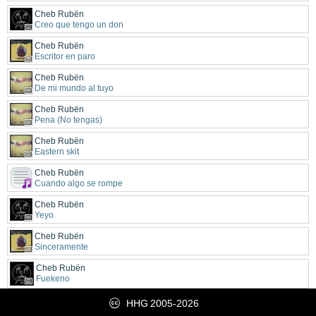
Cheb Rubën
Creo que tengo un don
Cheb Rubën
Escritor en paro
Cheb Rubën
De mi mundo al tuyo
Cheb Rubën
Pena (No tengas)
Cheb Rubën
Eastern skit
Cheb Rubën
Cuando algo se rompe
Cheb Rubën
Yeyo
Cheb Rubën
Sinceramente
Cheb Rubën
Fuekeno
HHG
2005-2026