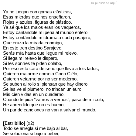
Tu publicidad aquí
Ya no juegan con gomas elásticas,
Esas mierdas que nos enseñaron,
Rojas y azules, figuras de plástico,
Ya sé que los malos eran los vaqueros,
Estoy cantándole mi pena al mundo entero,
Estoy contándole mi drama a cada pasajero,
Que cruza la mirada conmigo,
En este tren destino Sarajevo,
Serás mía hasta que llegue mi relevo,
Si llega mi relevo le disparo,
Si les sonríes te piden colabo,
Por eso esta cara de serio que llevo a to's lados,
Quieren matarme como a Coco Ciëlo,
Quieren vetarme por no ser moderno,
Se suben al rollo si piensan que hay dinero,
Se les ve el plumero, no trincan un euro,
Mis cien vidas en un cuaderno,
Cuando te pida "vamos a vernos", pasa de mi culo,
He aprendido que no es bueno,
Un par de canciones no van a salvar el mundo.
[Estribillo]
(x2)
Todo se arregla si me bajo al bar,
Se soluciona si bajo a beber,