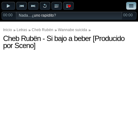
00:00
00:00
Nada... ¿
uno rapidito
?
Inicio
Letras
Cheb Rubën
Wannabe suicida
Cheb Rubën - Si bajo a beber [Producido
por Sceno]