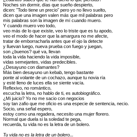
Noches sin dormir, días que sueño despierto,
dicen: "Todo tiene un precio" pero yo no llevo suelto,
dicen que una imagen valen más que mil palabras pero
mis palabras son la imagen de mí cuando muero.
Y cuando muero veo todo,
veo más de lo que existe, veo lo triste que es tu apodo,
veo el modo de hacer que la amargura no me afecte,
tratar de emborracharla antes que el ojo la detecte
y lluevan luego, nueva prueba con fuego y juegan,
son ¿buenos? qué va, llevan
toda la vida haciendo la vida imposible,
vidas semejantes, vidas predecibles.
¿Desayuno con diamantes?
Más bien desayuno un kebab, tengo bastante
ponte al volante de un cochazo, aunque tu novia ría
y esté lleno de luces ella se siente vacía.
Reflexivo, no romántico,
escucha la letra, no hablo de ti, es autobiográfico.
¿Mi juicio? Yo no me sacio con negocios
soy tan zafio que me oficio es una especie de sentencia, necio.
Socio, una señal espero,
estoy como una regadera, necesito una mujer florero.
Normal que duela si la soledad te pega,
recuerda, tu vida no es la letra de un bolero.
Tu vida no es la letra de un bolero...