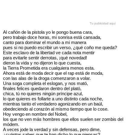
Tu publicidad aquí
Al cañón de la pistola yo le pongo buena cara,
pero trabajo doce horas, mi sonrisa está cansada,
canto para dominar el mundo a mi manera
pues si no puedo escribir un verso, ¿qué coño me queda?
Este esclavo de la libertad ve cada nota mentir
para evitarle sentir derrotas, ¡qué novedad!
dieron la vida y no dijeron lo que cuesta,
la Tierra Prometida era cualquiera menos esta.
Ahora está de moda decir que el rap está de moda,
con las alas de la droga comenzaron a volar.
Una soga completa el eslogan, y nos mató,
finales felices quedaron dentro del plató,
chica, tú no quieres ningún príncipe azul,
lo que quieres es follarte a uno distinto cada noche,
mientras tanto el verdadero agonizando en un baúl,
obedeciendo al corazón al mismo tiempo que lo cose.
Hoy vengo en nombre del Nobel,
los que no ven más hombres que ellos suelen ser zombis del
módem.
A veces jode la verdad y sin defensas, pero dime,
¿cuántos sabes que te han dicho lo que piensas?