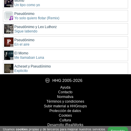
Momo
Un tipo como yo
Pseudónimo
Yo solo quiero flotar (Remix)
Pseudónimo y Lex Luthorz
Sigue latiendo
Pseudónimo
En el aire
El Momo
Me llamaban Luna
Acheset y Pseudónimo
Explicito
HHG
2005-2026
Ayuda
Contacto
Normativa
Términos y condiciones
Subir material a HHGroups
Protección de datos
Cookies
Cultura
Desarrollo
iRealWorks
Usamos
cookies
propias y de terceros para mejorar nuestros servicios.