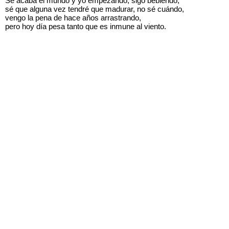
Se acaba el mundo y yo empezando, sigo bebiendo,
sé que alguna vez tendré que madurar, no sé cuándo,
vengo la pena de hace años arrastrando,
pero hoy día pesa tanto que es inmune al viento.