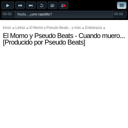
00:00
00:00
Nada... ¿
uno rapidito
?
Inicio
Letras
El Momo
y
Pseudo Beats
... y más
Entelequia
El Momo y Pseudo Beats - Cuando muero...
[Producido por Pseudo Beats]