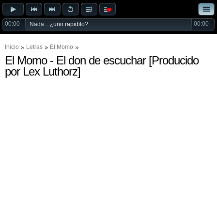
00:00
00:00
Nada... ¿
uno rapidito
?
Inicio
Letras
El Momo
El Momo - El don de escuchar [Producido
por Lex Luthorz]