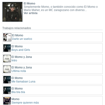
El Momo
Simplemente Momo, o también conocido como El Momo o
Mario Maher, es un MC zaragozano con diverso...
Ver artista
Trabajos relacionados
El Momo
Darle un vuelco
El Momo
Boys and Girls
El Momo y Jona
Intro
El Momo y Jona
Ultima nota
El Momo
Me llamaban Luna
El Momo
Bla bla bla
Momo
Siempre quieren más