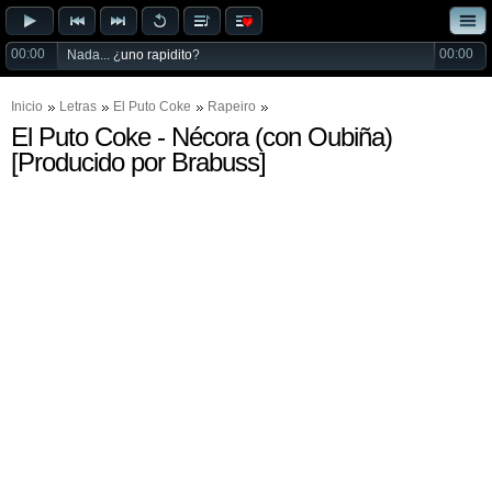
00:00
00:00
Nada... ¿
uno rapidito
?
Inicio
Letras
El Puto Coke
Rapeiro
El Puto Coke - Nécora (con Oubiña)
[Producido por Brabuss]