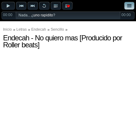
00:00
00:00
Nada... ¿
uno rapidito
?
Inicio
Letras
Endecah
Sencillo
Endecah - No quiero mas [Producido por
Roller beats]