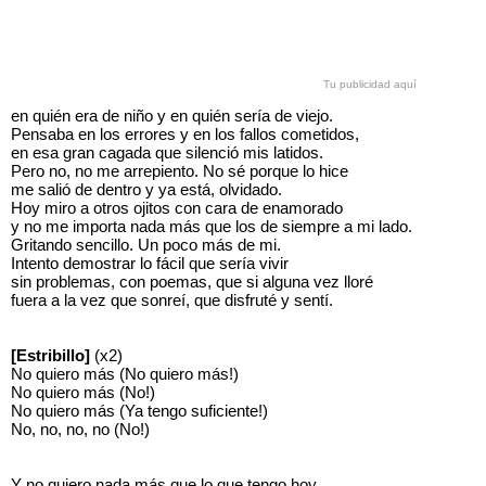
Tu publicidad aquí
en quién era de niño y en quién sería de viejo.
Pensaba en los errores y en los fallos cometidos,
en esa gran cagada que silenció mis latidos.
Pero no, no me arrepiento. No sé porque lo hice
me salió de dentro y ya está, olvidado.
Hoy miro a otros ojitos con cara de enamorado
y no me importa nada más que los de siempre a mi lado.
Gritando sencillo. Un poco más de mi.
Intento demostrar lo fácil que sería vivir
sin problemas, con poemas, que si alguna vez lloré
fuera a la vez que sonreí, que disfruté y sentí.
[Estribillo]
(x2)
No quiero más (No quiero más!)
No quiero más (No!)
No quiero más (Ya tengo suficiente!)
No, no, no, no (No!)
Y no quiero nada más que lo que tengo hoy,