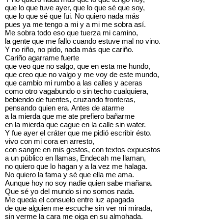
que lo que tuve ayer, que lo que sé que soy,
que lo que sé que fui. No quiero nada más
pues ya me tengo a mi y a mi me sobra así.
Me sobra todo eso que tuerza mi camino,
la gente que me fallo cuando estuve mal no vino.
Y no riño, no pido, nada más que cariño.
Cariño agarrame fuerte
que veo que no salgo, que en esta me hundo,
que creo que no valgo y me voy de este mundo,
que cambio mi rumbo a las calles y aceras
como otro vagabundo o sin techo cualquiera,
bebiendo de fuentes, cruzando fronteras,
pensando quien era. Antes de atarme
a la mierda que me ate prefiero bañarme
en la mierda que cague en la calle sin water.
Y fue ayer el cráter que me pidió escribir ésto.
vivo con mi cora en arresto,
con sangre en mis gestos, con textos expuestos
a un público en llamas, Endecah me llaman,
no quiero que lo hagan y a la vez me halaga.
No quiero la fama y sé que ella me ama.
Aunque hoy no soy nadie quien sabe mañana.
Que sé yo del mundo si no somos nada.
Me queda el consuelo entre luz apagada
de que alguien me escuche sin ver mi mirada,
sin verme la cara me oiga en su almohada.