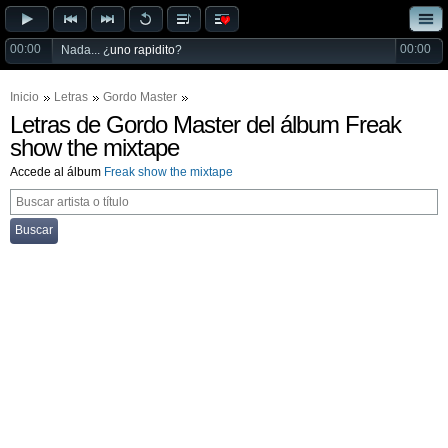
00:00
00:00
Nada... ¿
uno rapidito
?
Inicio
Letras
Gordo Master
Letras de Gordo Master del álbum Freak
show the mixtape
Accede al álbum
Freak show the mixtape
Buscar