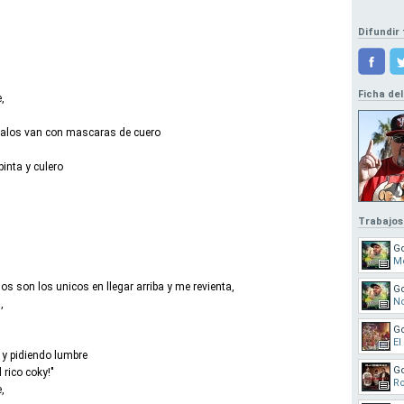
Difundir 
Ficha del
,
alos van con mascaras de cuero
pinta y culero
Trabajos
G
Me
s son los unicos en llegar arriba y me revienta,
G
No
,
G
El
 y pidiendo lumbre
Go
 rico coky!"
R
,