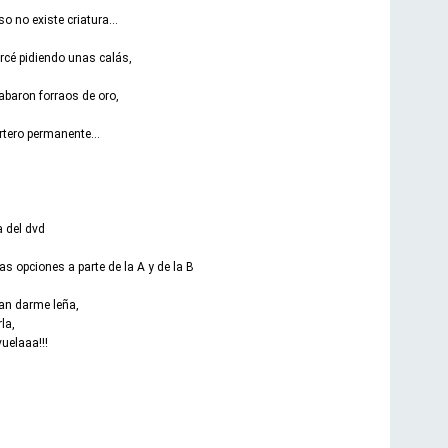
 no existe criatura...
rcé pidiendo unas calás,
abaron forraos de oro,
rtero permanente...
a del dvd
as opciones a parte de la A y de la B
tan darme leña,
la,
vuelaaa!!!