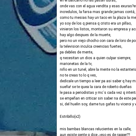
en el baticano no las pasan duras,
onde vas con el agua vendita y esas exuras?eso
incredulos, la farsa mas grande jamas contá,
como tu mesias hay un taco en la plaza la me
yo soy de los q piensa q cristo era un pillao,
vinieron los listos, montaron su empresa y ac
hay algo despues de la muerte,
pero no un viejo chocho con cara de loro de po
la television inculca creencias fuertes,
pa debiles de mente,
q necesitan un dios a quien culpar siempre,
marionetas de la tv,
niño en un tunel, abre la mente no la estanteri
no te creas to lo q ves,
dedicale un tiempo a leer pa asi saber q hay m
sueña! se te quea la cara de roberto dueñas
le pasa a periodistas y mc´s cada vez q inten
se empeñan en criticar sin saber na de este per
si, del huelin soy, dame tus gafas tu viceroi y 
Estribillo(x2)
mis bambas blancas relucientes en la calle,
aun existe gente q dice ¿eso es de rapper??