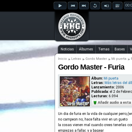
00:
Noticias
Álbumes
Temas
Bases
V
Inicio
Letras
Gordo Master
Mi puerta
Gordo Master - Furia
Álbum:
Mi puerta
Letras:
Más letras del á
Lanzamiento:
2006
Publicada:
el
2 de Febrer
Lecturas:
6.094
Añadir audio a esta 
Un dia de furia en la vida de cualquier perro,(
no campeon no, hace falta vivir en un gueto
la cosas vienen mal cuando crees tenerlas co
empiezas a fallar, y a bagear