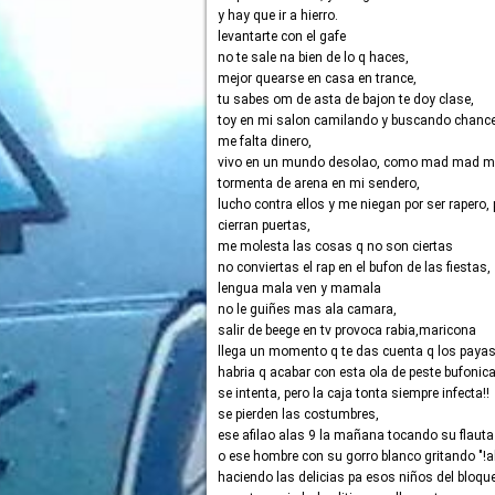
y hay que ir a hierro.
levantarte con el gafe
no te sale na bien de lo q haces,
mejor quearse en casa en trance,
tu sabes om de asta de bajon te doy clase,
toy en mi salon camilando y buscando chance
me falta dinero,
vivo en un mundo desolao, como mad mad m
tormenta de arena en mi sendero,
lucho contra ellos y me niegan por ser rapero, 
cierran puertas,
me molesta las cosas q no son ciertas
no conviertas el rap en el bufon de las fiestas,
lengua mala ven y mamala
no le guiñes mas ala camara,
salir de beege en tv provoca rabia,maricona
llega un momento q te das cuenta q los payaso
habria q acabar con esta ola de peste bufonica
se intenta, pero la caja tonta siempre infecta!!
se pierden las costumbres,
ese afilao alas 9 la mañana tocando su flauta
o ese hombre con su gorro blanco gritando "!al
haciendo las delicias pa esos niños del bloque