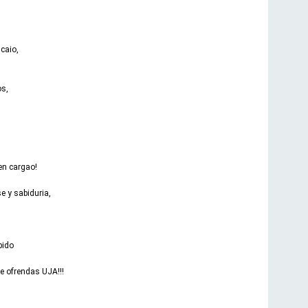
caio,
os,
n cargao!
e y sabiduria,
pido
e ofrendas UJA!!!