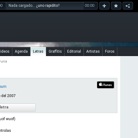
00
00:00
Nada cargado... ¿
uno rapidito
?
ideos
Agenda
Letras
Graffitis
Editorial
Artistas
Foros
Furia
lbum
o del 2007
letra
wuof wuof)
ntrolas