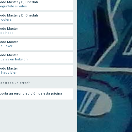
rdo Master y Dj Onedah
eguntate si vales
rdo Master y Dj Onedah
 colera
ordo Master
 da hood
ordo Master
e Boxer
ordo Master
ustas en babylon
ordo Master
 hago bien
ontrado un error?
porta un error o edición de esta página