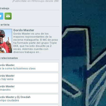
¡Publicítate en HHGroups desde 20€!
trabajo
 artista
Gordo Master
Gordo Master es uno de los
mayores representantes de la
escena malagueña. El MC de peso
ha formado parte del grupo Triple
XXX, que ha sido disuelto ya 2
veces. Además cuenta con
diversos trabajos en...
 relacionados
ordo Master
 la come tu business class
ordo Master
 hay vaina
ordo Master
 maestro
rdo Master y Dj Onedah
ompo ciudades