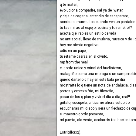
q te maten,
evoluciona compadre, sal ya del water,
y deja de cagarla, entendio de escaparate,
sonrisas, murmullos cuando ven un pantalon 
tu tas mirao al espejo repeina y to remetio??
acepta q el rap es un estilo de vida
no antisocial, lleno de chuleria, musica y de li
hoy me siento negativo
odio en un papel,
tu retame caeras en el olvido,
rap from the heal,
el gordo unico y orinal del huelintown,
malageño como una moraga o un campero bie
quiero darte lo q hay en este bala perdia
mostrarte lo q tiene un nota de andalucia, clas
porros y cerveza fria, mi filosofia,
pasar de los q pian y vivir el dia a dia, real!!
gritalo, escupelo, criticame ahora estupido
escucharas mi disco y sera un flechazo de cu
el maestro gordo presenta,
mi puerta, ala venta, acabareis tos haciendom
Estribillo(x2).