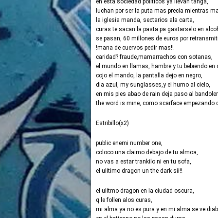
en esta sociedad politicos ya llevan tanga,
luchan por ser la puta mas precia mientras m
la iglesia manda, sectarios ala carta,
curas te sacan la pasta pa gastarselo en alcoh
se pasan, 60 millones de euros por retransmitir
!mana de cuervos pedir mas!!
caridad? fraude,mamarrachos con sotanas,
el mundo en llamas, hambre y tu bebiendo en c
cojo el mando, la pantalla dejo en negro,
dia azul, my sunglasses,y el humo al cielo,
en mis pies abao de rain deja paso al bandoler
the word is mine, como scarface empezando d
Estribillo(x2)
public enemi number one,
coloco una claimo debajo de tu almoa,
no vas a estar trankilo ni en tu sofa,
el ulitimo dragon un the dark sii!!
el ulitmo dragon en la ciudad oscura,
q le follen alos curas,
mi alma ya no es pura y en mi alma se ve diab