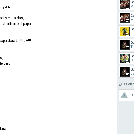
Go
angan,
Pr
Go
ol y en faldas,
Mi
 el entierro el papa
G
In
opa dorada,!UJA!!!!!
G
Th
G
o,
Ch
e cero
G
Lo
¿Has enc
Re
lura,