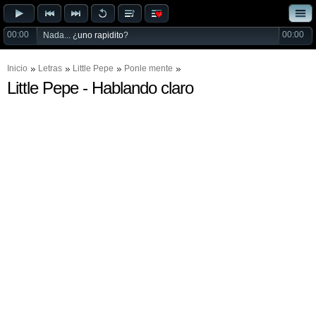
00:00
00:00
Nada... ¿
uno rapidito
?
Inicio
Letras
Little Pepe
Ponle mente
Little Pepe - Hablando claro