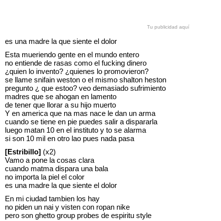
Tu publicidad aquí
es una madre la que siente el dolor
Esta mueriendo gente en el mundo entero
no entiende de rasas como el fucking dinero
¿quien lo invento? ¿quienes lo promovieron?
se llame snifain weston o el mismo shalton heston
pregunto ¿ que estoo? veo demasiado sufrimiento
madres que se ahogan en lamento
de tener que llorar a su hijo muerto
Y en america que na mas nace le dan un arma
cuando se tiene en pie puedes salir a dispararla
luego matan 10 en el instituto y to se alarma
si son 10 mil en otro lao pues nada pasa
[Estribillo]
(x2)
Vamo a pone la cosas clara
cuando matma dispara una bala
no importa la piel el color
es una madre la que siente el dolor
En mi ciudad tambien los hay
no piden un nai y visten con ropan nike
pero son ghetto group probes de espiritu style