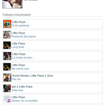
Trabajos relacionados
Little Pepe
Si tú supieras
Little Pepe
Producto del barrio
Little Pepe
Long time
Little Pepe
La oveja al lobo
Little Pepe
Me miran raro
Gordo Master, Little Pepe y Juho
Pal sur
Ijah y Little Pepe
Vida real
Little Pepe
Dinero en mi bolsillo