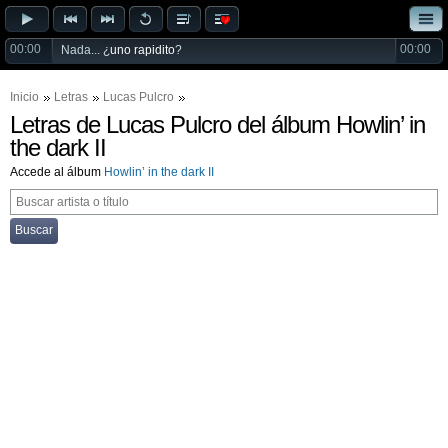
00:00
00:00
Nada... ¿
uno rapidito
?
Inicio
Letras
Lucas Pulcro
Letras de Lucas Pulcro del álbum Howlin’ in
the dark II
Accede al álbum
Howlin’ in the dark II
Buscar