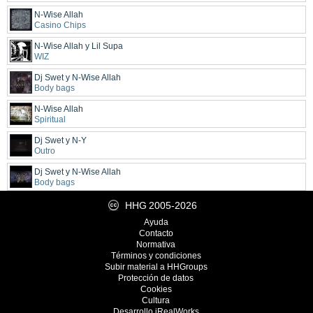
N-Wise Allah
Casino Chips
N-Wise Allah y Lil Supa
WIZ
Dj Swet y N-Wise Allah
Body bags
N-Wise Allah
Spiritual
Dj Swet y N-Y
Outro
Dj Swet y N-Wise Allah
Body bags
HHG
2005-2026
Ayuda
Contacto
Normativa
Términos y condiciones
Subir material a HHGroups
Protección de datos
Cookies
Cultura
Desarrollo
iRealWorks