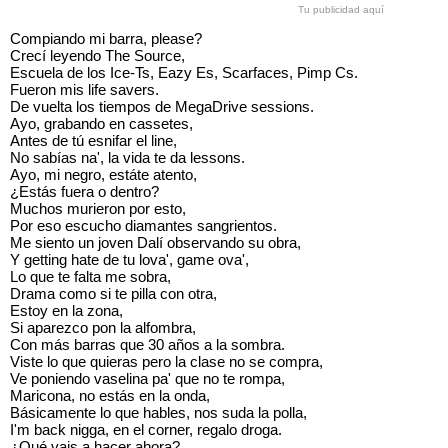
Tu publicidad aquí
Compiando mi barra, please?
Crecí leyendo The Source,
Escuela de los Ice-Ts, Eazy Es, Scarfaces, Pimp Cs.
Fueron mis life savers.
De vuelta los tiempos de MegaDrive sessions.
Ayo, grabando en cassetes,
Antes de tú esnifar el line,
No sabías na', la vida te da lessons.
Ayo, mi negro, estáte atento,
¿Estás fuera o dentro?
Muchos murieron por esto,
Por eso escucho diamantes sangrientos.
Me siento un joven Dalí observando su obra,
Y getting hate de tu lova', game ova',
Lo que te falta me sobra,
Drama como si te pilla con otra,
Estoy en la zona,
Si aparezco pon la alfombra,
Con más barras que 30 años a la sombra.
Viste lo que quieras pero la clase no se compra,
Ve poniendo vaselina pa' que no te rompa,
Maricona, no estás en la onda,
Básicamente lo que hables, nos suda la polla,
I'm back nigga, en el corner, regalo droga.
¿Qué vais a hacer ahora?