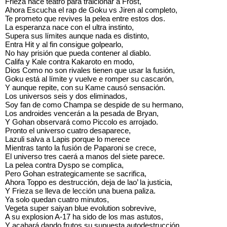
Frieza hace teatro para traicionar a Frost,
Ahora Escucha el rap de Goku vs Jiren al completo,
Te prometo que revives la pelea entre estos dos.
La esperanza nace con el ultra instinto,
Supera sus límites aunque nada es distinto,
Entra Hit y al fin consigue golpearlo,
No hay prisión que pueda contener al diablo.
Califa y Kale contra Kakaroto en modo,
Dios Como no son rivales tienen que usar la fusión,
Goku está al límite y vuelve e romper su cascarón,
Y aunque repite, con su Kame causó sensación.
Los universos seis y dos eliminados,
Soy fan de como Champa se despide de su hermano,
Los androides vencerán a la pesada de Bryan,
Y Gohan observará como Piccolo es arrojado.
Pronto el universo cuatro desaparece,
Lazuli salva a Lapis porque lo merece
Mientras tanto la fusión de Paparoni se crece,
El universo tres caerá a manos del siete parece.
La pelea contra Dyspo se complica,
Pero Gohan estrategicamente se sacrifica,
Ahora Toppo es destrucción, deja de lao’ la justicia,
Y Frieza se lleva de lección una buena paliza.
Ya solo quedan cuatro minutos,
Vegeta super saiyan blue evolution sobrevive,
A su explosion A-17 ha sido de los mas astutos,
Y acabará dando frutos su supuesta autodestrucción.