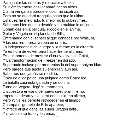
Para juntar las esferas y resucitar a frieza
Su ejército entero casi acabará hecho trizas,
Clama venganza porque el dolor no cicatriza.
Pero no se quedará tranquilo hasta que la ultime,
Esta vez ha mejorado, tú mejor no lo subestimes,
Sabemos bien que su desdén y su maldad le definen
Gohan cae en la película, Piccolo en el anime.
Goku y Vegeta en el planeta de Bills,
Entrenando con el sensei al que conoces por Whis, sí,
A los dos les marca la ropa en un plis,
La independencia del cuerpo y la mente es la directriz.
Ya es hora de volver para hacer frente al tirano,
Es el momento de mostrar el nuevo nivel de Gokú,
Y La transformación de Freezer en dorado,
Superando incluso por momentos la del super saiyan blue.
Pero parece que agota su energía y aun así,
Sabemos que jamás se rendiría,
Goku da el golpe de una pulgada como Bruce lee,
La batalla casi está ganada y se confía.
Turno de Vegeta, llegó su momento,
Dispuesto a enviarlo de nuevo directo al infierno,
Impotente destruye la tierra con su último aliento,
Pero Whis les permite retroceder en el tiempo.
Champa el gemelo de Bills aparece,
Y ofrece al que gane las super Dragon balls,
Y si acepta su trato y le vence,