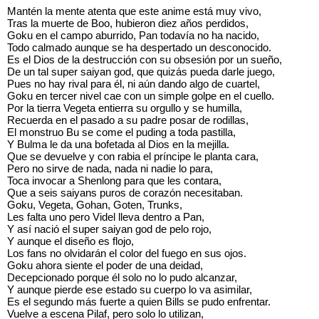
Mantén la mente atenta que este anime está muy vivo,
Tras la muerte de Boo, hubieron diez años perdidos,
Goku en el campo aburrido, Pan todavía no ha nacido,
Todo calmado aunque se ha despertado un desconocido.
Es el Dios de la destrucción con su obsesión por un sueño,
De un tal super saiyan god, que quizás pueda darle juego,
Pues no hay rival para él, ni aún dando algo de cuartel,
Goku en tercer nivel cae con un simple golpe en el cuello.
Por la tierra Vegeta entierra su orgullo y se humilla,
Recuerda en el pasado a su padre posar de rodillas,
El monstruo Bu se come el puding a toda pastilla,
Y Bulma le da una bofetada al Dios en la mejilla.
Que se devuelve y con rabia el príncipe le planta cara,
Pero no sirve de nada, nada ni nadie lo para,
Toca invocar a Shenlong para que les contara,
Que a seis saiyans puros de corazón necesitaban.
Goku, Vegeta, Gohan, Goten, Trunks,
Les falta uno pero Videl lleva dentro a Pan,
Y así nació el super saiyan god de pelo rojo,
Y aunque el diseño es flojo,
Los fans no olvidarán el color del fuego en sus ojos.
Goku ahora siente el poder de una deidad,
Decepcionado porque él solo no lo pudo alcanzar,
Y aunque pierde ese estado su cuerpo lo va asimilar,
Es el segundo más fuerte a quien Bills se pudo enfrentar.
Vuelve a escena Pilaf, pero solo lo utilizan,