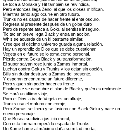
Le toca a Monaka y Hit también se reivindica,
Pero entonces llega Zeno, al que los dioses mitifican.
Mientras tanto algo ocurre en otro futuro,
Trunks no es capaz de hacer frente al ente oscuro.
Regresa al presente después de un golpe duro
Pero de repente ataca a Goku al sentirse inseguro.
Tic tac en breve llega Black y entra en acción,
Whis se acuerda de un ki bastante similar,
Cree que el décimo universo guarda alguna relación,
Hay un aprendiz de Dios que se debe cuestionar.
Vegeta en el futuro se lo toma como personal,
Pierde contra Goku Black y su transformación,
El super saiyan rose junto a Zamas inmortal,
Luchan contra Goku y Trunks y los dejan sin opción.
Bills sin dudar destruye a Zamas del presente,
Y esperan encontrarse un futuro diferente,
Pero siguen sin poder hacerles frente
Finalmente se descubre el plan de Black y quién es realmente.
Se Hará un último viaje,
Para el Dios la ira de Vegeta es un ultraje,
Trunks usa el mafuba con coraje,
Pero Zamas se libera y se fusiona con Black Goku y nace un
nuevo personaje.
Que Busca su divina justicia moral,
Con esta forma romperá la espada de Trunks,
Un Kame hame al máximo daña su mitad mortal,