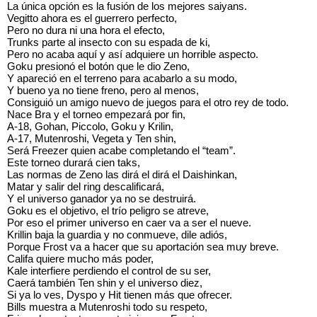
La única opción es la fusión de los mejores saiyans.
Vegitto ahora es el guerrero perfecto,
Pero no dura ni una hora el efecto,
Trunks parte al insecto con su espada de ki,
Pero no acaba aquí y así adquiere un horrible aspecto.
Goku presionó el botón que le dio Zeno,
Y apareció en el terreno para acabarlo a su modo,
Y bueno ya no tiene freno, pero al menos,
Consiguió un amigo nuevo de juegos para el otro rey de todo.
Nace Bra y el torneo empezará por fin,
A-18, Gohan, Piccolo, Goku y Krilin,
A-17, Mutenroshi, Vegeta y Ten shin,
Será Freezer quien acabe completando el “team”.
Este torneo durará cien taks,
Las normas de Zeno las dirá el dirá el Daishinkan,
Matar y salir del ring descalificará,
Y el universo ganador ya no se destruirá.
Goku es el objetivo, el trío peligro se atreve,
Por eso el primer universo en caer va a ser el nueve.
Krillin baja la guardia y no conmueve, dile adiós,
Porque Frost va a hacer que su aportación sea muy breve.
Califa quiere mucho más poder,
Kale interfiere perdiendo el control de su ser,
Caerá también Ten shin y el universo diez,
Si ya lo ves, Dyspo y Hit tienen más que ofrecer.
Bills muestra a Mutenroshi todo su respeto,