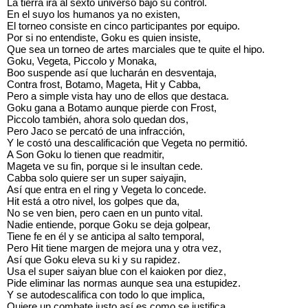
La tierra irá al sexto universo bajo su control.
En el suyo los humanos ya no existen,
El torneo consiste en cinco participantes por equipo.
Por si no entendiste, Goku es quien insiste,
Que sea un torneo de artes marciales que te quite el hipo.
Goku, Vegeta, Piccolo y Monaka,
Boo suspende así que lucharán en desventaja,
Contra frost, Botamo, Mageta, Hit y Cabba,
Pero a simple vista hay uno de ellos que destaca.
Goku gana a Botamo aunque pierde con Frost,
Piccolo también, ahora solo quedan dos,
Pero Jaco se percató de una infracción,
Y le costó una descalificación que Vegeta no permitió.
A Son Goku lo tienen que readmitir,
Mageta ve su fin, porque si le insultan cede.
Cabba solo quiere ser un super saiyajin,
Así que entra en el ring y Vegeta lo concede.
Hit está a otro nivel, los golpes que da,
No se ven bien, pero caen en un punto vital.
Nadie entiende, porque Goku se deja golpear,
Tiene fe en él y se anticipa al salto temporal,
Pero Hit tiene margen de mejora una y otra vez,
Así que Goku eleva su ki y su rapidez.
Usa el super saiyan blue con el kaioken por diez,
Pide eliminar las normas aunque sea una estupidez.
Y se autodescalifica con todo lo que implica,
Quiere un combate justo así es como se justifica,