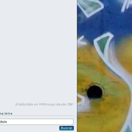
¡Publicítate en HHGroups desde 20€!
na letra
Buscar