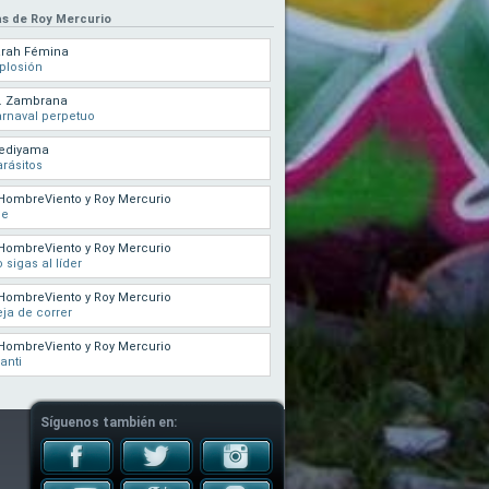
as de Roy Mercurio
arah Fémina
plosión
r. Zambrana
rnaval perpetuo
ediyama
rásitos
HombreViento y Roy Mercurio
ne
HombreViento y Roy Mercurio
 sigas al líder
HombreViento y Roy Mercurio
ja de correr
HombreViento y Roy Mercurio
anti
Síguenos también en: