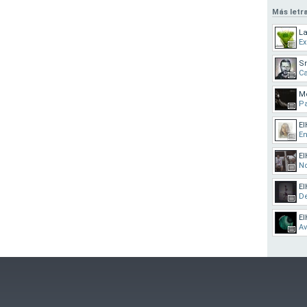
Más letr
L
Ex
S
Ca
M
Pa
El
E
El
No
El
De
El
Av