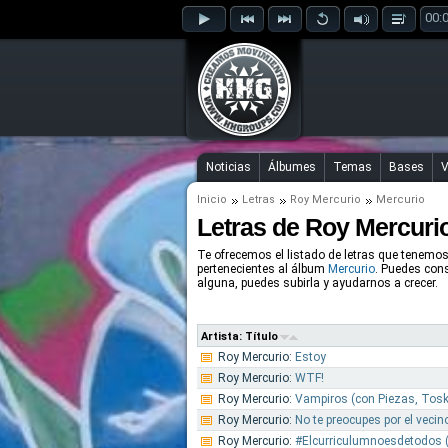
00:
Noticias
Álbumes
Temas
Bases
V
Inicio
Letras
Roy Mercurio
Mercurio
Letras de Roy Mercuri
Te ofrecemos el listado de letras que tenemo
pertenecientes al álbum
Mercurio
. Puedes consu
alguna, puedes subirla y ayudarnos a crecer.
Artista: Título
Roy Mercurio:
Estoy
Roy Mercurio:
WTF!
Roy Mercurio:
Vampiros (con Piezas, Tosk
Roy Mercurio:
No te preocupes por el vecin
Roy Mercurio:
#Elcurriculumnoesdetodos 