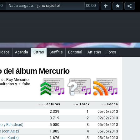
00
00:00
Nada cargado... ¿
uno rapidito
?
ideos
Agenda
Letras
Graffitis
Editorial
Artistas
Foros
o del álbum Mercurio
s de Roy Mercurio
ltarlas y, si falta
Lecturas
Track
Fecha
2.339
1
05/06/2013
3.719
2
02/02/2013
o y Edisdead)
5.080
3
05/06/2013
o (con Aciz)
1.805
4
05/06/2013
(con Kantz)
1.676
5
05/06/2013