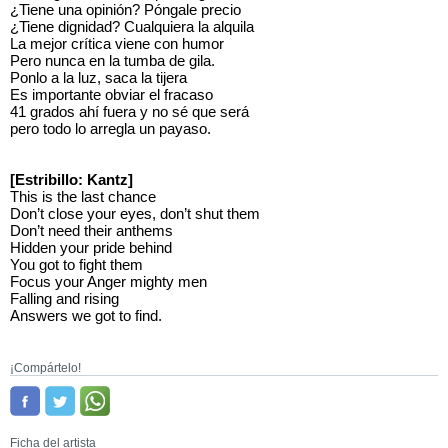
¿Tiene una opinión? Póngale precio
¿Tiene dignidad? Cualquiera la alquila
La mejor crítica viene con humor
Pero nunca en la tumba de gila.
Ponlo a la luz, saca la tijera
Es importante obviar el fracaso
41 grados ahí fuera y no sé que será
pero todo lo arregla un payaso.
[Estribillo: Kantz]
This is the last chance
Don’t close your eyes, don’t shut them
Don’t need their anthems
Hidden your pride behind
You got to fight them
Focus your Anger mighty men
Falling and rising
Answers we got to find.
¡Compártelo!
Ficha del artista