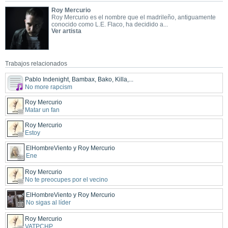
Roy Mercurio
Roy Mercurio es el nombre que el madrileño, antiguamente
conocido como L.E. Flaco, ha decidido a...
Ver artista
Trabajos relacionados
Pablo Indenight, Bambax, Bako, Killa,...
No more rapcism
Roy Mercurio
Matar un fan
Roy Mercurio
Estoy
ElHombreViento y Roy Mercurio
Ene
Roy Mercurio
No te preocupes por el vecino
ElHombreViento y Roy Mercurio
No sigas al líder
Roy Mercurio
VATPCHP