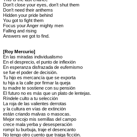
Don’t close your eyes, don’t shut them
Don’t need their anthems
Hidden your pride behind
You got to fight them
Focus your Anger mighty men
Falling and rising
Answers we got to find.
[Roy Mercurio]
En las miradas individualismo
En el desprecio, el punto de inflexión
En esperanza disfrazada de eufemismo
se fue el poder de decisión.
Tu hijo es mercancía que se exporta
tu hija a la calle por firmar la queja
tu madre te sostiene con su pensión
El futuro no es más que un plato de lentejas.
Ríndele culto a tu selección
La roja de las valientes derrotas
y la cultura en vías de extinción
están criando malvas o masocas.
Mejor recojo mis semillas del campo
crece mala yerba y desesperación
rompí tu burbuja, traje el desencanto
No tengo otro cuento que traiga ficción.