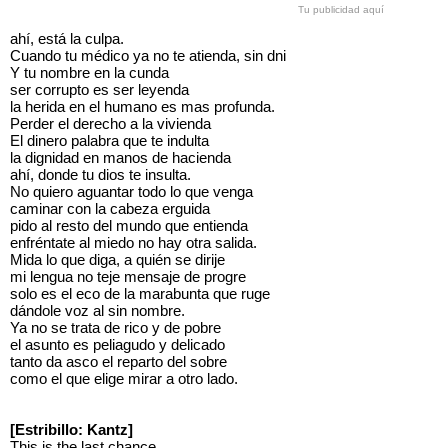
Tu publicidad aquí
ahí, está la culpa.
Cuando tu médico ya no te atienda, sin dni
Y tu nombre en la cunda
ser corrupto es ser leyenda
la herida en el humano es mas profunda.
Perder el derecho a la vivienda
El dinero palabra que te indulta
la dignidad en manos de hacienda
ahí, donde tu dios te insulta.
No quiero aguantar todo lo que venga
caminar con la cabeza erguida
pido al resto del mundo que entienda
enfréntate al miedo no hay otra salida.
Mida lo que diga, a quién se dirije
mi lengua no teje mensaje de progre
solo es el eco de la marabunta que ruge
dándole voz al sin nombre.
Ya no se trata de rico y de pobre
el asunto es peliagudo y delicado
tanto da asco el reparto del sobre
como el que elige mirar a otro lado.
[Estribillo: Kantz]
This is the last chance