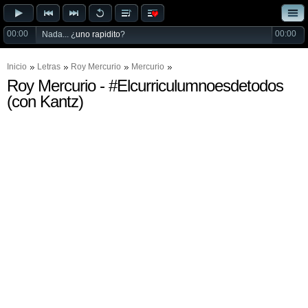
00:00
00:00
Nada... ¿
uno rapidito
?
Inicio
Letras
Roy Mercurio
Mercurio
Roy Mercurio - #Elcurriculumnoesdetodos
(con Kantz)