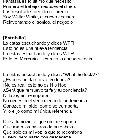
Fantasía es lo último que necesito
Primero el trabajo, después el dinero
Los resultados deciden el precio
Soy Walter White, el nuevo cocinero
Reinventando el sonido, el negocio
[Estribillo]
Lo estás escuchando y dices WTF!
Esto no es una nueva tendencia
Lo estás escuchando y dices WTF!
Esto es Mercurio… esta es la consecuencia
Lo estás escuchando y dices “What the fuck??”
¿Esto es por la nueva tendencia?
¡No es real, esto no es Hip Hop!
¿Será que remuevo tu fe y tu conciencia?
Ni lo se, ni me importa
No necesito el sentimiento de pertenencia
Conozco mi oído, como se comporta
Y lo elijo como mi única referencia
Dile a tu novio, el que no me soporta
Que mato los pájaros de su cabeza
Que solo es mi voz la que te reconforta
Díselo, pero hazlo con delicadeza