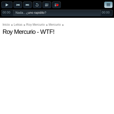
00:00
00:00
Nada... ¿
uno rapidito
?
Inicio
Letras
Roy Mercurio
Mercurio
Roy Mercurio - WTF!