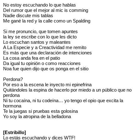
No estoy escuchando lo que hablas
Del rumor que el mejor al mic is comming
Nadie discute mis tablas
Me gané la red y la calle como un Spalding
Si me pronuncio, que tomen apuntes
la ley se escribe con lo que les dicto
Lo escuchan santos y maleantes
A La Especie y a Creactividad me remito
Es más que una declaración de intenciones
La cosa anda fea en el patio
Da igual tu opinión o como reacciones
Noa fue quien dijo que os ponga en el sitio
Perdona?
Por eso a la escena le inyecto mi epinefrina
Quitándoles la espina de hacerlo por miedo a un público que no
perdona
Ni tu cocaína, ni tu codeína… yo tengo el opio que excita la
hormona
Te la juegas si pruebas esta golosina
Yo soy la atropina de la belladona
[Estribillo]
Lo estás escuchando y dices WTF!