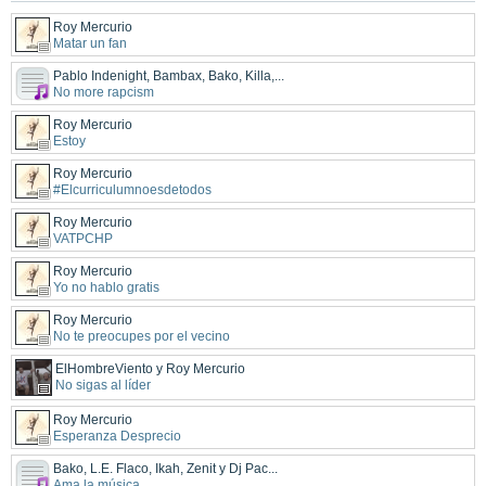
Roy Mercurio
Matar un fan
Pablo Indenight, Bambax, Bako, Killa,...
No more rapcism
Roy Mercurio
Estoy
Roy Mercurio
#Elcurriculumnoesdetodos
Roy Mercurio
VATPCHP
Roy Mercurio
Yo no hablo gratis
Roy Mercurio
No te preocupes por el vecino
ElHombreViento y Roy Mercurio
No sigas al líder
Roy Mercurio
Esperanza Desprecio
Bako, L.E. Flaco, Ikah, Zenit y Dj Pac...
Ama la música