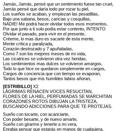
Jamás, Jamás, pensé que un sentimiento fuese tan cruel,
Jamás pensé que daría todo por rozar tu piel,
Los sueños se acaban, y empiezan las pesadillas,
Bajo una sabana, besos, caricias y cosquillas,
NADIE! Me podrá hacer olvidar todos esos momentos,
Por que junto a ti solo podía estar contento, INTENTO
Olvidar el pasado, para vivir en el presente,
Créeme, lo mas duro es sacarte de esta mente,
Mente crítica y paralizada,
Corazón destrozado y 7 apuñaladas,
Como 7 son los mejores meses de mi vida,
Las cicatrices se volvieron otra vez heridas,
Los sentimientos mas dulces se volvieron amargos,
Todo lo que hice se quedaron simplemente en cargos,
Cargos de conciencia que con tiempo se evaporan,
Tantos besos que mis humildes labios añoran,
[ESTRIBILLO]
X2
LÁGRIMAS RENACEN VOCES RESUCITAN,
FLORES DE LA HIEL, PERFUMADAS SE MARCHITAN
CORAZONES ROTOS DIBUJAN LA TRISTEZA,
BUSCANDO ADICCIONES PARA QUE TE PROTEJAS.
Sueño con tocarte, con acariciarte,
Con poder besarte, y de nuevo amarte,
Sueño con girarme y tenerte a mi vera,
Enrabia pensar que estarás en manos de cualquiera,