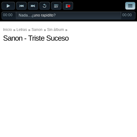
00:00
00:00
Nada... ¿
uno rapidito
?
Inicio
Letras
Sanon
Sin álbum
Sanon - Triste Suceso