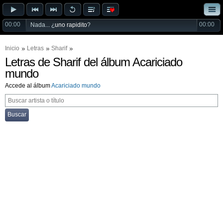
00:00
00:00
Nada... ¿
uno rapidito
?
Inicio
Letras
Sharif
Letras de Sharif del álbum Acariciado
mundo
Accede al álbum
Acariciado mundo
Buscar