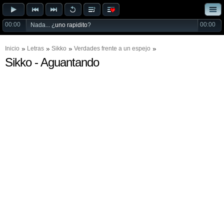
00:00
00:00
Nada... ¿
uno rapidito
?
Inicio
Letras
Sikko
Verdades frente a un espejo
Sikko - Aguantando