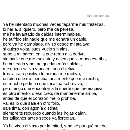
Tu publicidad aquí
Ya he intentado muchas veces taparme mis tristezas,
lo haría, si quiero, pero me da pereza,
me he levantado de caidas interminables,
he sufrido sin nadie que me echara un cable,
pero ya he cambiado, diviso desde mi atalaya,
si quiero volar, pues vuelo sin alas,
sube a mi barca, en la que remo a la deriva,
sin nadie que me moleste y dejen que la mano escriba,
he buscado y no me quedan más salidas,
me queda saliva y una mirada objetiva,
tras la cara positiva tu mirada me motiva,
un oído que me perciba, una mente que me reciba,
es mucho pedir pa que mi alma sobreviva,
pero tengo que encontrar a la suerte que me esquiva,
es otro intento, o eso creo, de mantenerme arriba,
antes de que el corazón me lo prohiba,
va, es lo que sale en otro folio,
sale tinta, con agonía distinta,
siempre te recuerdo cuando las hojas caían,
los tulipanes antes secos ya florecían...
Ya he visto el vaso por la mitad, y no sé por qué me da,