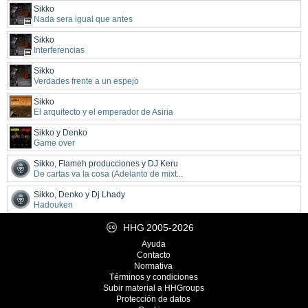
Sikko
Nada sera igual que antes
Sikko
Interferencias
Sikko
Verdades frente a un espejo
Sikko
El arquitecto y el emperador de Asiria
Sikko y Denko
Game over
Sikko, Flameh producciones y DJ Keru
De cartas va la cosa (Adelanto de mixt...
Sikko, Denko y Dj Lhady
Hadouken
HHG
2005-2026
Ayuda
Contacto
Normativa
Términos y condiciones
Subir material a HHGroups
Protección de datos