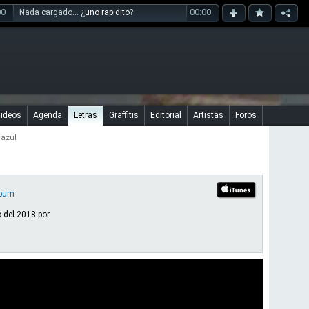
00
00:00
Nada cargado... ¿
uno rapidito
?
ideos
Agenda
Letras
Graffitis
Editorial
Artistas
Foros
 azul
lbum
 del 2018 por