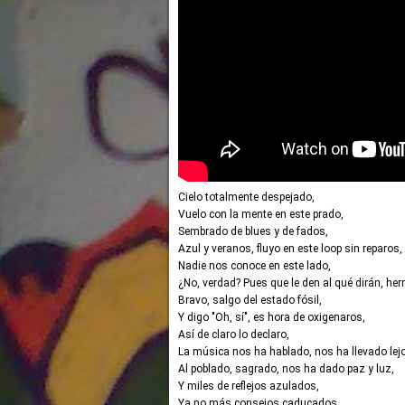
Cielo totalmente despejado,
Vuelo con la mente en este prado,
Sembrado de blues y de fados,
Azul y veranos, fluyo en este loop sin reparos,
Nadie nos conoce en este lado,
¿No, verdad? Pues que le den al qué dirán, he
Bravo, salgo del estado fósil,
Y digo "Oh, sí", es hora de oxigenaros,
Así de claro lo declaro,
La música nos ha hablado, nos ha llevado lej
Al poblado, sagrado, nos ha dado paz y luz,
Y miles de reflejos azulados,
Ya no más consejos caducados,