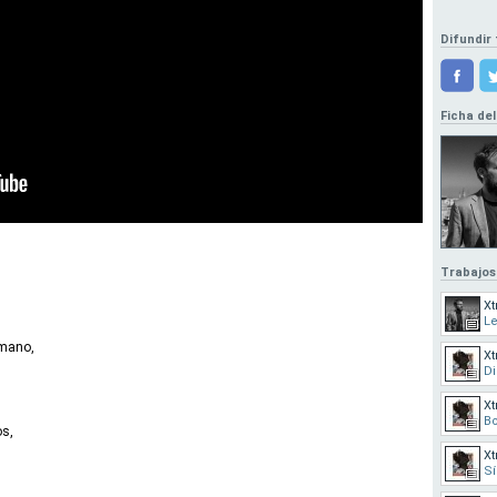
Difundir 
Ficha del
Trabajos
Xt
Le
rmano,
Xt
Di
Xt
B
os,
Xt
Sí