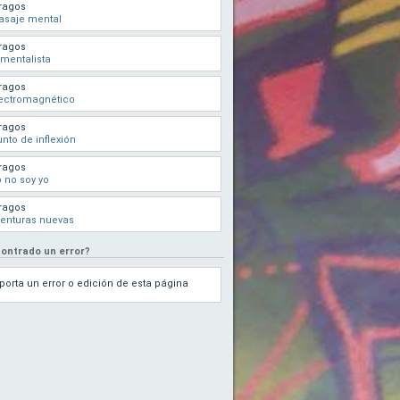
ragos
asaje mental
ragos
 mentalista
ragos
ectromagnético
ragos
nto de inflexión
ragos
 no soy yo
ragos
enturas nuevas
ontrado un error?
porta un error o edición de esta página