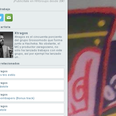
¡Publicítate en HHGroups desde 20€!
trabajo
 artista
Xtragos
Xtragos es el cincuenta porciento
del grupo Grossomodo que forma
junto a Hacheka. No obstante, el
MC y productor zaragozano, no
sólo ha lanzado trabajos con este
grupo, así por ejempl ha lanzado
un...
 relacionados
ragos
s tiro estilo
ragos
ástole
ragos
oombapers (Bonus track)
ragos
stole