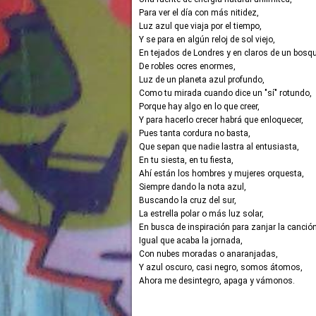
Para ver el día con más nitidez,
Luz azul que viaja por el tiempo,
Y se para en algún reloj de sol viejo,
En tejados de Londres y en claros de un bosqu
De robles ocres enormes,
Luz de un planeta azul profundo,
Como tu mirada cuando dice un "sí" rotundo,
Porque hay algo en lo que creer,
Y para hacerlo crecer habrá que enloquecer,
Pues tanta cordura no basta,
Que sepan que nadie lastra al entusiasta,
En tu siesta, en tu fiesta,
Ahí están los hombres y mujeres orquesta,
Siempre dando la nota azul,
Buscando la cruz del sur,
La estrella polar o más luz solar,
En busca de inspiración para zanjar la canción
Igual que acaba la jornada,
Con nubes moradas o anaranjadas,
Y azul oscuro, casi negro, somos átomos,
Ahora me desintegro, apaga y vámonos.