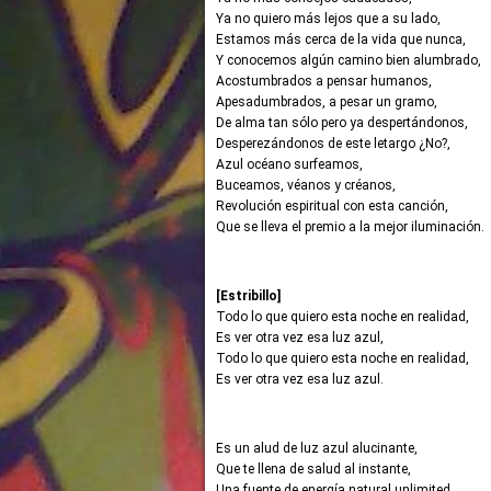
Ya no quiero más lejos que a su lado,
Estamos más cerca de la vida que nunca,
Y conocemos algún camino bien alumbrado,
Acostumbrados a pensar humanos,
Apesadumbrados, a pesar un gramo,
De alma tan sólo pero ya despertándonos,
Desperezándonos de este letargo ¿No?,
Azul océano surfeamos,
Buceamos, véanos y créanos,
Revolución espiritual con esta canción,
Que se lleva el premio a la mejor iluminación.
[Estribillo]
Todo lo que quiero esta noche en realidad,
Es ver otra vez esa luz azul,
Todo lo que quiero esta noche en realidad,
Es ver otra vez esa luz azul.
Es un alud de luz azul alucinante,
Que te llena de salud al instante,
Una fuente de energía natural unlimited,