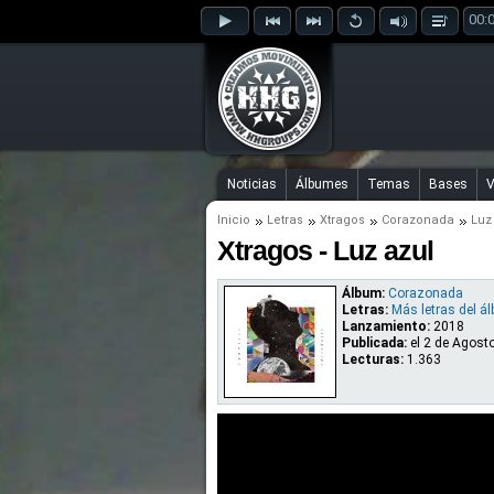
00:
Noticias
Álbumes
Temas
Bases
V
Inicio
Letras
Xtragos
Corazonada
Luz
Xtragos - Luz azul
Álbum:
Corazonada
Letras:
Más letras del á
Lanzamiento:
2018
Publicada:
el
2 de Agosto
Lecturas:
1.363