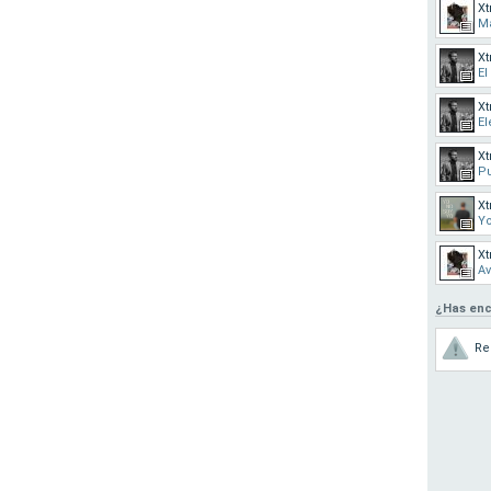
Xt
M
Xt
El
Xt
El
Xt
Pu
Xt
Yo
Xt
Av
¿Has enc
Re