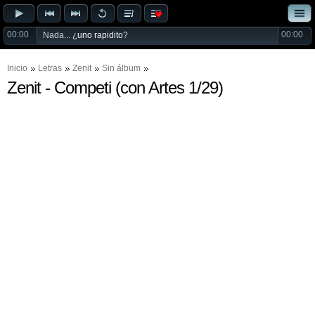
00:00
00:00
Nada... ¿
uno rapidito
?
Inicio
Letras
Zenit
Sin álbum
Zenit - Competi (con Artes 1/29)