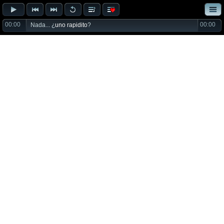
00:00
00:00
Nada... ¿
uno rapidito
?