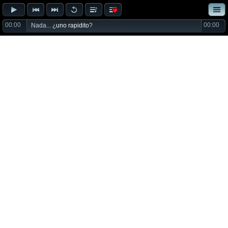
00:00
00:00
Nada... ¿
uno rapidito
?