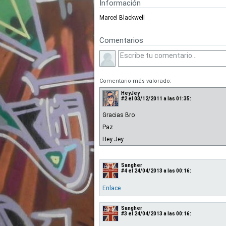
Información
Marcel Blackwell
Comentarios
Comentario más valorado:
HeyJey
#2
el 03/12/2011 a las 01:35:
Gracias Bro
Paz
Hey Jey
Sangher
#4
el 24/04/2013 a las 00:16:
Enlace
Sangher
#3
el 24/04/2013 a las 00:16: