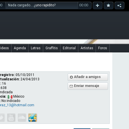
00
00:00
Nada cargado... ¿
uno rapidito
?
ideos
Agenda
Letras
Graffitis
Editorial
Artistas
Foros
registro:
05/10/2011
Añadir a amigos
tualización:
24/04/2013
:
16
Enviar mensaje
.638
indicada
cia:
México
:
No indicado
braz_13@hotmail.com