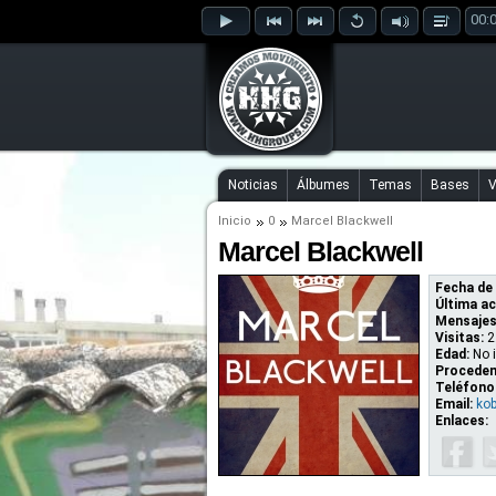
00:
Noticias
Álbumes
Temas
Bases
V
Inicio
0
Marcel Blackwell
Marcel Blackwell
Fecha de 
Última ac
Mensajes
Visitas:
2
Edad:
No 
Proceden
Teléfono
Email:
ko
Enlaces: