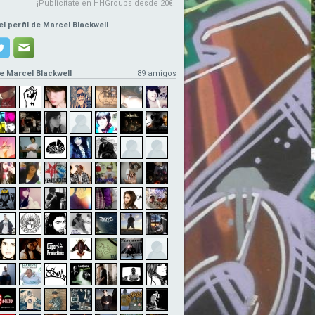
¡Publicítate en HHGroups desde 20€!
el perfil de Marcel Blackwell
e Marcel Blackwell
89 amigos