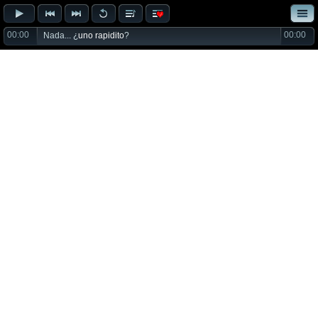
00:00
00:00
Nada... ¿
uno rapidito
?