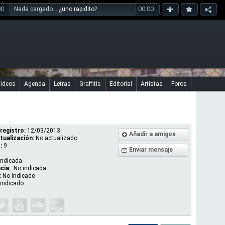
00
00:00
Nada cargado... ¿
uno rapidito
?
ideos
Agenda
Letras
Graffitis
Editorial
Artistas
Foros
registro:
12/03/2013
Añadir a amigos
tualización:
No actualizado
:
9
Enviar mensaje
indicada
cia:
No indicada
:
No indicado
indicado