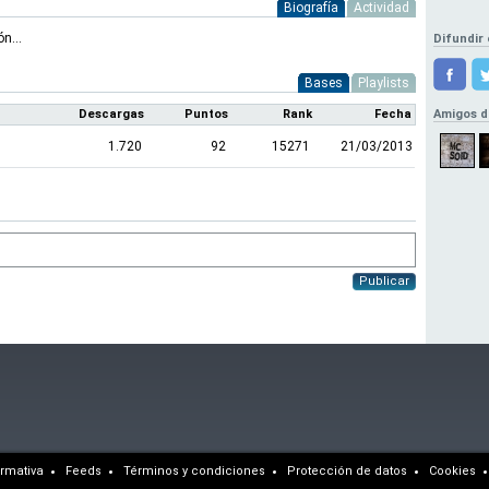
Biografía
Actividad
n...
Difundir 
Bases
Playlists
Descargas
Puntos
Rank
Fecha
Amigos d
1.720
92
15271
21/03/2013
Publicar
rmativa
Feeds
Términos y condiciones
Protección de datos
Cookies