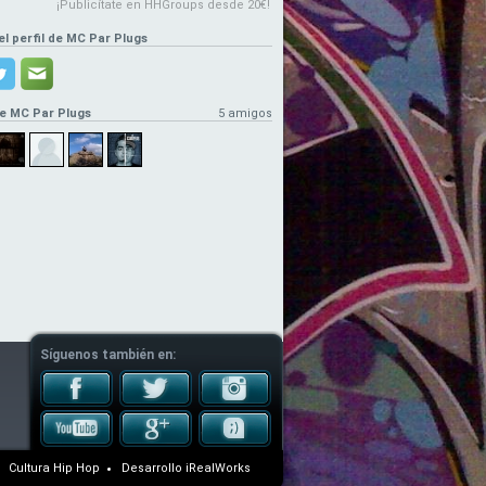
¡Publicítate en HHGroups desde 20€!
el perfil de MC Par Plugs
e MC Par Plugs
5 amigos
Síguenos también en:
Cultura Hip Hop
Desarrollo
iRealWorks