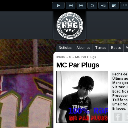
00:
Noticias
Álbumes
Temas
Bases
V
Inicio
0
MC Par Plugs
MC Par Plugs
Fecha de 
Última ac
Mensajes
Visitas:
0
Edad:
No 
Proceden
Teléfono
Email:
No 
Enlaces: