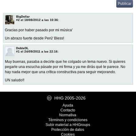
BigDollar
#2
el 18/08/2012 a las 10:36:
Gracias por haber pasado por mi música'
Un abrazo fuerte desde Perú' Bless!
DobleDL
#1
el 24/09/2011 a las 22:16:
Muy buenas, pasaba a decirte que he colgado un tema nuevo. Si quieres
pegarle una escucha pásate por mi firma y ya me dirás qué te parece. No
hay nada mejor que una crítica constructiva para seguir mejorando.
UN saludo!!
HHG
2005-2026
Ayuda
Contacto
Normativa
Términos y condiciones
Subir material a HHGroups
Protección de datos
Cookies