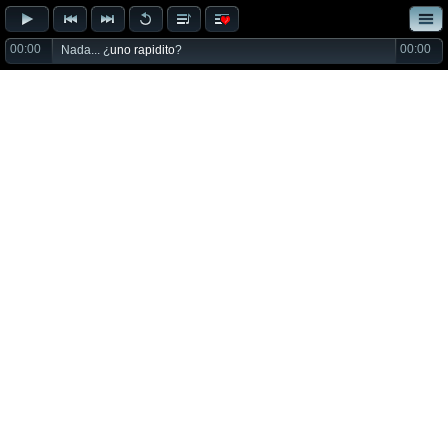
00:00
00:00
Nada... ¿
uno rapidito
?