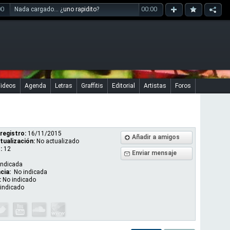
00
00:00
Nada cargado... ¿
uno rapidito
?
ideos
Agenda
Letras
Graffitis
Editorial
Artistas
Foros
registro:
16/11/2015
Añadir a amigos
tualización:
No actualizado
:
12
Enviar mensaje
indicada
cia:
No indicada
:
No indicado
indicado