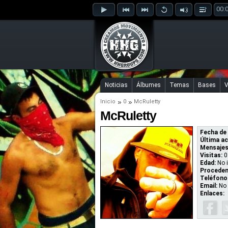
00:
Noticias
Álbumes
Temas
Bases
V
Inicio
0
McRuletty
McRuletty
Fecha de 
Última ac
Mensajes
Visitas:
0
Edad:
No 
Proceden
Teléfono
Email:
No 
Enlaces: