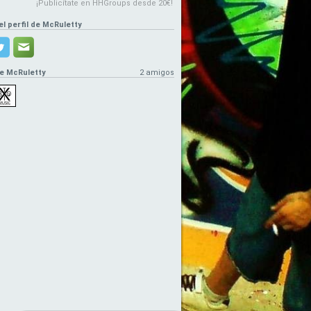
¡Publicítate en HHGroups desde 20€!
el perfil de McRuletty
e McRuletty
2 amigos