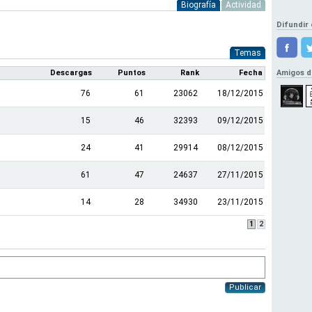
Biografía
Actividad
Difundir 
Temas
Descargas
Puntos
Rank
Fecha
Amigos d
76
61
23062
18/12/2015
15
46
32393
09/12/2015
24
41
29914
08/12/2015
61
47
24637
27/11/2015
14
28
34930
23/11/2015
1
2
Publicar