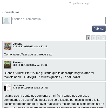
Tu publicidad aquí
Comentarios
1
2
3
4
Unhada
#34
el 23/09/2011 a las 23:29:
Como va eso?aer que te parece esto
Abstracto
#33
el 13/12/2008 a las 01:12:
Buenas Sirius!!! k tal??? me gustaria que te descargaras y votaras mi
maketa nen!!! --> MAQUETA muxas gracias y un saludazo!!!
mc.sirius
#32
el 30/11/2008 a las 06:39:
lastima que la gente que comenta en mi ficha tenga que ver esos
comentarios de ese niñato hecko que solo fastidia por msn la invidia lo ta
calcomiendo por dentro al saver que yo soy me jor que el simplemete asi de
fasil.....lo uniko que se que no se atrebe a decirmelo en un trak por que sabe