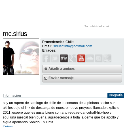
Tu publicidad aquí
mc.sirius
Procedencia:
Chile
Email:
siriusntinta@hotmail.com
Enlaces:
Añadir a amigos
Enviar mensaje
Biografía
Información
soy un rapero de santiago de chile de la comuna de la pintana sector sur.
aki les dejo el link de descarga de nuestro nuevo proyecto llamado explicito
2011..espero que les guste biene con arto reggae-dancehall-hip-hop y
soul.una mescal bien buena..agradecemos a toda la gente que los apollo y
sigue apollando.Sonido En Tinta.
Enlace