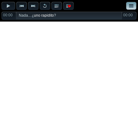
00:00
00:00
Nada... ¿
uno rapidito
?