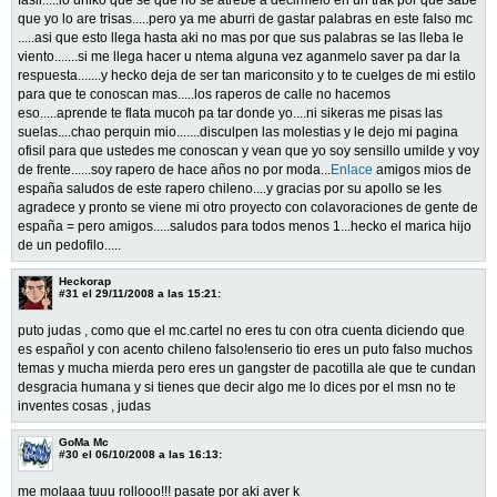
que yo lo are trisas.....pero ya me aburri de gastar palabras en este falso mc
.....asi que esto llega hasta aki no mas por que sus palabras se las lleba le
viento.......si me llega hacer u ntema alguna vez aganmelo saver pa dar la
respuesta.......y hecko deja de ser tan mariconsito y to te cuelges de mi estilo
para que te conoscan mas.....los raperos de calle no hacemos
eso.....aprende te flata mucoh pa tar donde yo....ni sikeras me pisas las
suelas....chao perquin mio.......disculpen las molestias y le dejo mi pagina
ofisil para que ustedes me conoscan y vean que yo soy sensillo umilde y voy
de frente......soy rapero de hace años no por moda...
Enlace
amigos mios de
españa saludos de este rapero chileno....y gracias por su apollo se les
agradece y pronto se viene mi otro proyecto con colavoraciones de gente de
españa = pero amigos.....saludos para todos menos 1...hecko el marica hijo
de un pedofilo.....
Heckorap
#31
el 29/11/2008 a las 15:21:
puto judas , como que el mc.cartel no eres tu con otra cuenta diciendo que
es español y con acento chileno falso!enserio tio eres un puto falso muchos
temas y mucha mierda pero eres un gangster de pacotilla ale que te cundan
desgracia humana y si tienes que decir algo me lo dices por el msn no te
inventes cosas , judas
GoMa Mc
#30
el 06/10/2008 a las 16:13:
me molaaa tuuu rollooo!!! pasate por aki aver k