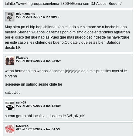
talhttp://www.hhgroups.com/tema-23964/Goma-con-DJ-Acece -Buuum/
mismamente
#29
el 23/11/2007 a las 00:12:
Muy bien po el hip hop chileno!! (en el lado sur siempre se a hecho buena
mierda)Suenan wuapos los temas;por lo mismo,oidos entendidos aguardan
por el disco del que hablas.Pues que mas puedo decir desde mi nave?:que
en este caso si es chileno es bueno.Cuidate y que estes bien.Saludos
desde LF.
PLacaje
#28
el 09/10/2007 a las 03:02:
wena hermano tan wenos los temas jejejejeje dejo mis puntilllos aver si te
sirvenn
jejejejeje un saludo sesde chile he
xaUuUuu
seik09
#27
el 30/07/2007 a las 12:50:
suena gordo ahí loco! saludos desde AV! ;oK ;oK
DJZurco
#26
el 17/07/2007 a las 04:53: