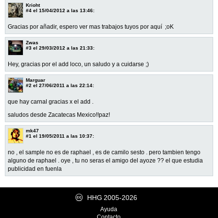
Krioht
#4
el 15/04/2012 a las 13:46:
Gracias por añadir, espero ver mas trabajos tuyos por aquí ;oK
Zwas
#3
el 29/03/2012 a las 21:33:
Hey, gracias por el add loco, un saludo y a cuidarse ;)
Marguar
#2
el 27/06/2011 a las 22:14:
que hay carnal gracias x el add .
saludos desde Zacatecas Mexico!!paz!
mk47
#1
el 19/05/2011 a las 10:37:
no , el sample no es de raphael , es de camilo sesto . pero tambien tengo
alguno de raphael . oye , tu no seras el amigo del ayoze ?? el que estudia
publicidad en fuenla
HHG
2005-2026
Ayuda
Contacto