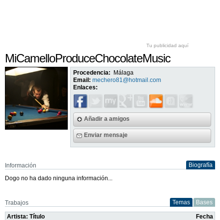
Tu publicidad aquí
MiCamelloProduceChocolateMusic
Procedencia:
Málaga
Email:
mechero81@hotmail.com
Enlaces:
Añadir a amigos
Enviar mensaje
Biografía
Información
Dogo no ha dado ninguna información...
Temas
Bases
Trabajos
Artista: Título
Fecha