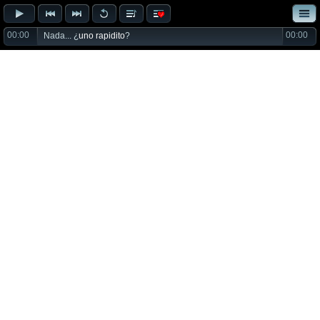
00:00
00:00
Nada... ¿
uno rapidito
?