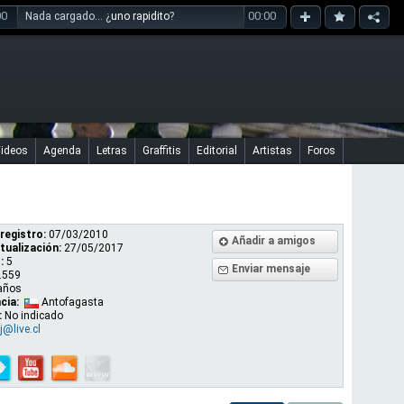
00
00:00
Nada cargado... ¿
uno rapidito
?
ideos
Agenda
Letras
Graffitis
Editorial
Artistas
Foros
registro:
07/03/2010
Añadir a amigos
tualización:
27/05/2017
:
5
Enviar mensaje
.559
años
cia:
Antofagasta
:
No indicado
@live.cl