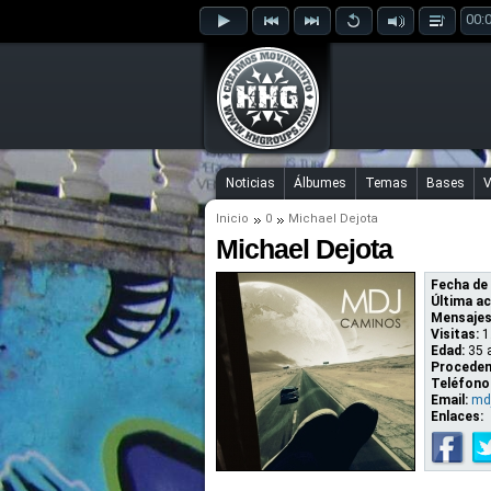
00:
Noticias
Álbumes
Temas
Bases
V
Inicio
0
Michael Dejota
Michael Dejota
Fecha de 
Última ac
Mensajes
Visitas:
1
Edad:
35 
Proceden
Teléfono
Email:
mdj
Enlaces: