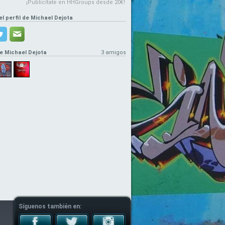
¡Publicítate en HHGroups desde 20€!
el perfil de Michael Dejota
e Michael Dejota
3 amigos
Síguenos también en: