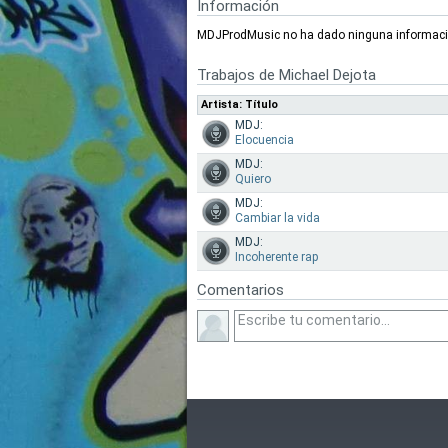
Información
MDJProdMusic no ha dado ninguna informació
Trabajos de Michael Dejota
Artista: Título
MDJ:
Elocuencia
MDJ:
Quiero
MDJ:
Cambiar la vida
MDJ:
Incoherente rap
Comentarios