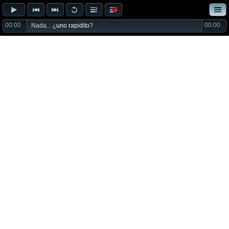
00:00
00:00
Nada... ¿
uno rapidito
?