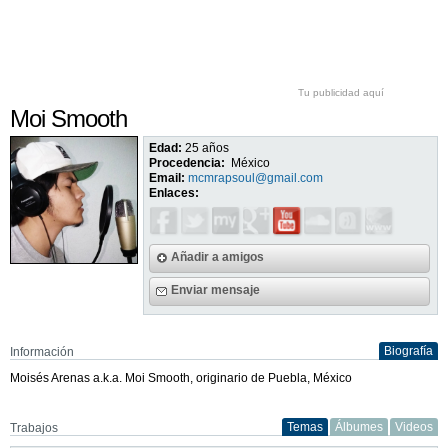
Tu publicidad aquí
Moi Smooth
Edad:
25 años
Procedencia:
México
Email:
mcmrapsoul@gmail.com
Enlaces:
Añadir a amigos
Enviar mensaje
Biografía
Información
Moisés Arenas a.k.a. Moi Smooth, originario de Puebla, México
Temas
Álbumes
Videos
Trabajos