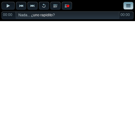
00:00
00:00
Nada... ¿
uno rapidito
?