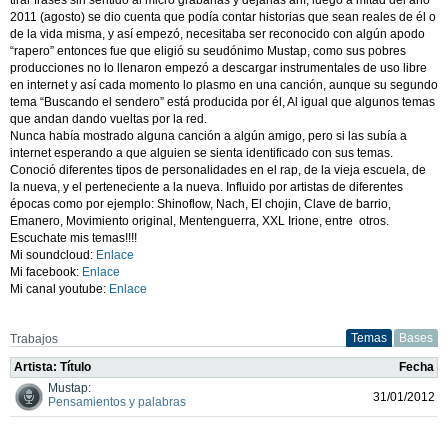
2011 (agosto) se dio cuenta que podía contar historias que sean reales de él o
de la vida misma, y así empezó, necesitaba ser reconocido con algún apodo
“rapero” entonces fue que eligió su seudónimo Mustap, como sus pobres
producciones no lo llenaron empezó a descargar instrumentales de uso libre
en internet y así cada momento lo plasmo en una canción, aunque su segundo
tema “Buscando el sendero” está producida por él, Al igual que algunos temas
que andan dando vueltas por la red.
Nunca había mostrado alguna canción a algún amigo, pero si las subía a
internet esperando a que alguien se sienta identificado con sus temas.
Conoció diferentes tipos de personalidades en el rap, de la vieja escuela, de
la nueva, y el perteneciente a la nueva. Influido por artistas de diferentes
épocas como por ejemplo: Shinoflow, Nach, El chojin, Clave de barrio,
Emanero, Movimiento original, Mentenguerra, XXL Irione, entre otros.
Escuchate mis temas!!!!
Mi soundcloud:
Enlace
Mi facebook:
Enlace
Mi canal youtube:
Enlace
Temas
Bases
Trabajos
Artista: Título
Fecha
Mustap:
31/01/2012
Pensamientos y palabras