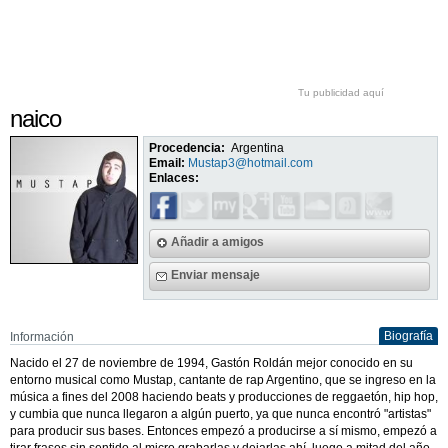
Tu publicidad aquí
naico
Procedencia:
Argentina
Email:
Mustap3@hotmail.com
Enlaces:
Añadir a amigos
Enviar mensaje
Biografía
Información
Nacido el 27 de noviembre de 1994, Gastón Roldán mejor conocido en su
entorno musical como Mustap, cantante de rap Argentino, que se ingreso en la
música a fines del 2008 haciendo beats y producciones de reggaetón, hip hop,
y cumbia que nunca llegaron a algún puerto, ya que nunca encontró "artistas"
para producir sus bases. Entonces empezó a producirse a sí mismo, empezó a
tirar frases sin sentido al micro grabarlas y dejarlas ahí, luego a mitad del año