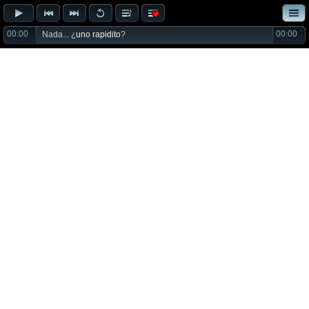
00:00
00:00
Nada... ¿
uno rapidito
?