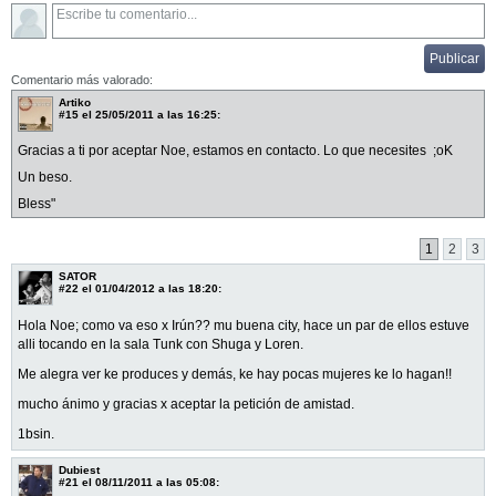
Comentario más valorado:
Artiko
#15
el 25/05/2011 a las 16:25:
Gracias a ti por aceptar Noe, estamos en contacto. Lo que necesites ;oK
Un beso.
Bless"
1
2
3
SATOR
#22
el 01/04/2012 a las 18:20:
Hola Noe; como va eso x Irún?? mu buena city, hace un par de ellos estuve
alli tocando en la sala Tunk con Shuga y Loren.
Me alegra ver ke produces y demás, ke hay pocas mujeres ke lo hagan!!
mucho ánimo y gracias x aceptar la petición de amistad.
1bsin.
Dubiest
#21
el 08/11/2011 a las 05:08: