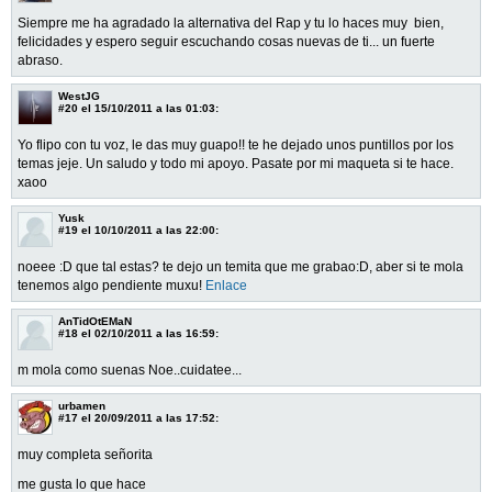
Siempre me ha agradado la alternativa del Rap y tu lo haces muy bien,
felicidades y espero seguir escuchando cosas nuevas de ti... un fuerte
abraso.
WestJG
#20
el 15/10/2011 a las 01:03:
Yo flipo con tu voz, le das muy guapo!! te he dejado unos puntillos por los
temas jeje. Un saludo y todo mi apoyo. Pasate por mi maqueta si te hace.
xaoo
Yusk
#19
el 10/10/2011 a las 22:00:
noeee :D que tal estas? te dejo un temita que me grabao:D, aber si te mola
tenemos algo pendiente muxu!
Enlace
AnTidOtEMaN
#18
el 02/10/2011 a las 16:59:
m mola como suenas Noe..cuidatee...
urbamen
#17
el 20/09/2011 a las 17:52:
muy completa señorita
me gusta lo que hace