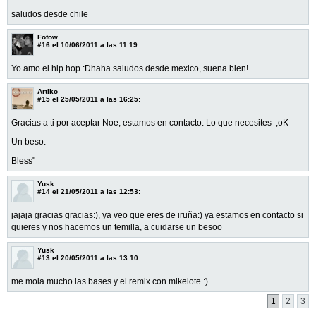
saludos desde chile
Fofow
#16
el 10/06/2011 a las 11:19:
Yo amo el hip hop :Dhaha saludos desde mexico, suena bien!
Artiko
#15
el 25/05/2011 a las 16:25:
Gracias a ti por aceptar Noe, estamos en contacto. Lo que necesites ;oK
Un beso.
Bless"
Yusk
#14
el 21/05/2011 a las 12:53:
jajaja gracias gracias:), ya veo que eres de iruña:) ya estamos en contacto si
quieres y nos hacemos un temilla, a cuidarse un besoo
Yusk
#13
el 20/05/2011 a las 13:10:
me mola mucho las bases y el remix con mikelote :)
1
2
3