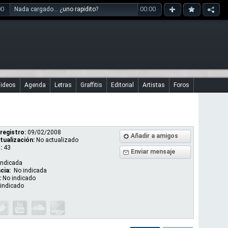
00
00:00
Nada cargado... ¿
uno rapidito
?
ideos
Agenda
Letras
Graffitis
Editorial
Artistas
Foros
registro:
09/02/2008
Añadir a amigos
tualización:
No actualizado
:
43
Enviar mensaje
indicada
cia:
No indicada
:
No indicado
indicado