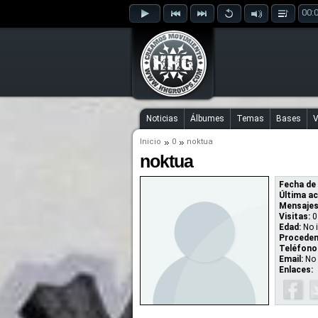
00:
Noticias
Álbumes
Temas
Bases
V
Inicio
0
noktua
noktua
Fecha de 
Última ac
Mensajes
Visitas:
0
Edad:
No 
Proceden
Teléfono
Email:
No 
Enlaces: