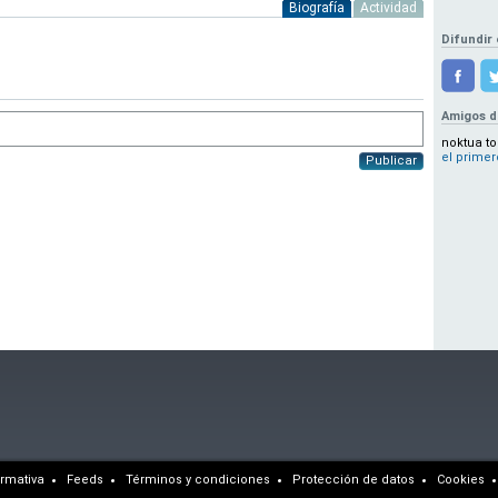
Biografía
Actividad
Difundir 
Amigos d
noktua to
el primer
Publicar
rmativa
Feeds
Términos y condiciones
Protección de datos
Cookies