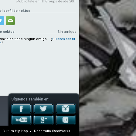
¡Publicítate en HHGroups desde 20€!
el perfil de noktua
e noktua
Sin amigos
davía no tiene ningún amigo...
¿
Quieres ser tú
o
?
Síguenos también en:
Cultura Hip Hop
Desarrollo
iRealWorks