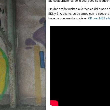
las colaboraciones del disco, pues se reducen a
Sin darle más vueltas a lo técnico del disco d
EKS y G. Aldeano, os dejamos con la escucha 
haceros con vuestra copia en
CD o en MP3 a 