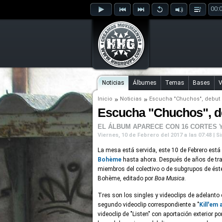
00:
Noticias
Álbumes
Temas
Bases
V
Inicio
Noticias
Escucha "Chuchos", debut
Escucha "Chuchos", d
EL ÁLBUM APARECE CON 16 CORTES 
Viernes, 10 de Febrero del 2017 a las 07:48 | 
La mesa está servida, este 10 de Febrero está
Bohème
hasta ahora. Después de años de tra
miembros del colectivo o de subgrupos de éste;
Bohème, editado por
Boa Musica
.
Tres son los singles y videoclips de adelanto
segundo videoclip correspondiente a "
Kill'em a
videoclip de "Listen" con aportación exterior po