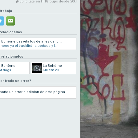
¡Publicítate en HHGroups desde 20€!
trabajo
 relacionadas
 Bohème desvela los detalles del di...
noce ya el tracklist, la portada y l...
 relacionados
a Bohème
La Bohème
t dogs
Kill'em all
ontrado un error?
porta un error o edición de esta página