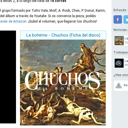
 estas 2, a lo largo del total de
16 cortes
.
Difundir 
el grupo formado por Tutto Vale, Morf, A. Rock, Ches, P. Donut, Karim,
del álbum a través de
Youtube.
Si os convence la pieza, podéis
través de Amazon
. ¡Subid el volumen, que llegaron los chuchos!
Noticias
La bohème - Chuchos (Ficha del disco)
La
Co
Trabajos
L
Ho
¿Has enc
Re