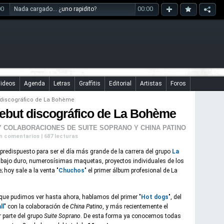
00
00:00
Nada cargado... ¿
uno rapidito
?
ideos
Agenda
Letras
Graffitis
Editorial
Artistas
Foros
 discográfico de La Bohème
ebut discográfico de La Bohème
Y COLABORACIONES DE SUITE SOPRANO Y CHINA PATINO
Sin comentarios | 687 lecturas
 predispuesto para ser el día más grande de la carrera del grupo
La
bajo duro, numerosísimas maquetas, proyectos individuales de los
 hoy sale a la venta "
Chuchos
" el primer álbum profesional de La
 que pudimos ver hasta ahora, hablamos del primer "
Hot dogs
", del
ll
" con la colaboración de
China Patino
, y más recientemente el
r parte del grupo
Suite Soprano
. De esta forma ya conocemos todas