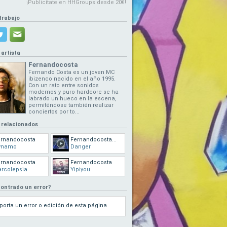
¡Publicítate en HHGroups desde 20€!
trabajo
 artista
Fernandocosta
Fernando Costa es un joven MC
ibizenco nacido en el año 1995.
Con un rato entre sonidos
modernos y puro hardcore se ha
labrado un hueco en la escena,
permiténdose también realizar
conciertos por to...
 relacionados
ernandocosta
Fernandocosta...
ynamo
Danger
ernandocosta
Fernandocosta
rcolepsia
Yipiyou
ontrado un error?
porta un error o edición de esta página