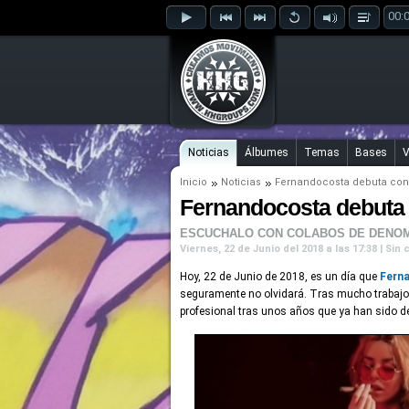
00:
Noticias
Álbumes
Temas
Bases
V
Inicio
Noticias
Fernandocosta debuta con e
Fernandocosta debuta 
ESCUCHALO CON COLABOS DE DENOM, 
Viernes, 22 de Junio del 2018 a las 17:38 | Sin
Hoy, 22 de Junio de 2018, es un día que
Fern
seguramente no olvidará. Tras mucho trabajo 
profesional tras unos años que ya han sido d