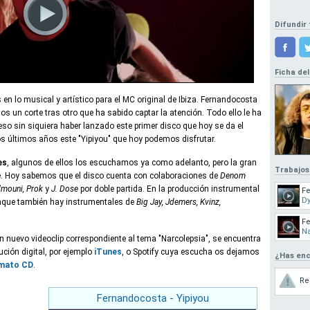
Difundir 
Ficha del
 lo musical y artístico para el MC original de Ibiza. Fernandocosta
s un corte tras otro que ha sabido captar la atención. Todo ello le ha
eso sin siquiera haber lanzado este primer disco que hoy se da el
s últimos años este "Yipiyou" que hoy podemos disfrutar.
es
, algunos de ellos los escuchamos ya como adelanto, pero la gran
Trabajos
te. Hoy sabemos que el disco cuenta con colaboraciones de
Denom
elmouni, Prok
y
J. Dose
por doble partida. En la producción instrumental
F
D
que también hay instrumentales de
Big Jay, Jdemers, Kvinz,
F
Na
un nuevo videoclip correspondiente al tema "Narcolepsia", se encuentra
ución digital, por ejemplo
iTunes
, o Spotify cuya escucha os dejamos
¿Has enc
rmato CD
.
Re
Fernandocosta - Yipiyou