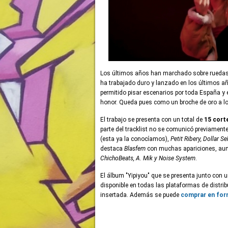
Los últimos años han marchado sobre ruedas en
ha trabajado duro y lanzado en los últimos año
permitido pisar escenarios por toda España y 
honor. Queda pues como un broche de oro a lo
El trabajo se presenta con un total de
15 cort
parte del tracklist no se comunicó previamen
(esta ya la conocíamos),
Petit Ribery, Dollar S
destaca
Blasfem
con muchas apariciones, aun
ChichoBeats, A. Mik y Noise System
.
El álbum "Yipiyou" que se presenta junto con 
disponible en todas las plataformas de distrib
insertada. Además se puede
comprar en fo