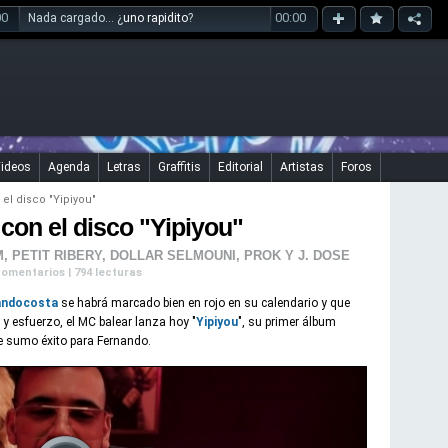
00
00:00
Nada cargado... ¿
uno rapidito
?
ideos
Agenda
Letras
Graffitis
Editorial
Artistas
Foros
l disco "Yipiyou"
con el disco "Yipiyou"
PETIT RIBERY, DOLLAR SELMOUNI, PROK Y J. DOSE
 comentarios | 794 lecturas
andocosta
se habrá marcado bien en rojo en su calendario y que
y esfuerzo, el MC balear lanza hoy "
Yipiyou
", su primer álbum
e sumo éxito para Fernando.