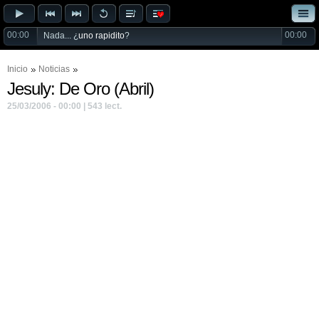
00:00
00:00
Nada... ¿
uno rapidito
?
Inicio
Noticias
Jesuly: De Oro (Abril)
25/03/2006 - 00:00 | 543 lect.