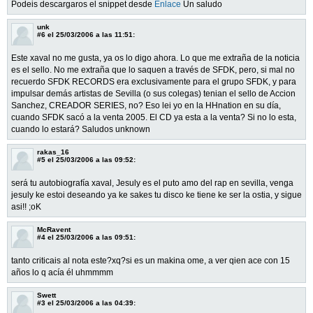
Podeis descargaros el snippet desde
Enlace
Un saludo
unk
#6
el 25/03/2006 a las 11:51:
Este xaval no me gusta, ya os lo digo ahora. Lo que me extraña de la noticia
es el sello. No me extraña que lo saquen a través de SFDK, pero, si mal no
recuerdo SFDK RECORDS era exclusivamente para el grupo SFDK, y para
impulsar demás artistas de Sevilla (o sus colegas) tenian el sello de Accion
Sanchez, CREADOR SERIES, no? Eso lei yo en la HHnation en su día,
cuando SFDK sacó a la venta 2005. El CD ya esta a la venta? Si no lo esta,
cuando lo estará? Saludos unknown
rakas_16
#5
el 25/03/2006 a las 09:52:
será tu autobiografía xaval, Jesuly es el puto amo del rap en sevilla, venga
jesuly ke estoi deseando ya ke sakes tu disco ke tiene ke ser la ostia, y sigue
asi!! ;oK
McRavent
#4
el 25/03/2006 a las 09:51:
tanto criticais al nota este?xq?si es un makina ome, a ver qien ace con 15
años lo q acía él uhmmmm
Swett
#3
el 25/03/2006 a las 04:39: