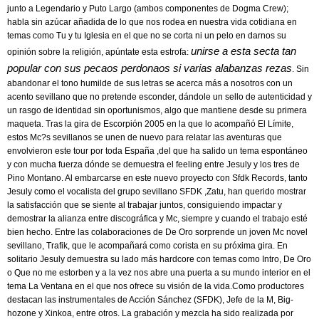
junto a Legendario y Puto Largo (ambos componentes de Dogma Crew);
habla sin azúcar añadida de lo que nos rodea en nuestra vida cotidiana en
temas como Tu y tu Iglesia en el que no se corta ni un pelo en darnos su
unirse a esta secta tan
opinión sobre la religión, apúntate esta estrofa:
popular con sus pecaos perdonaos si varias alabanzas rezas
. Sin
abandonar el tono humilde de sus letras se acerca más a nosotros con un
acento sevillano que no pretende esconder, dándole un sello de autenticidad y
un rasgo de identidad sin oportunismos, algo que mantiene desde su primera
maqueta. Tras la gira de Escorpión 2005 en la que lo acompañó El Límite,
estos Mc?s sevillanos se unen de nuevo para relatar las aventuras que
envolvieron este tour por toda España ,del que ha salido un tema espontáneo
y con mucha fuerza dónde se demuestra el feeling entre Jesuly y los tres de
Pino Montano. Al embarcarse en este nuevo proyecto con Sfdk Records, tanto
Jesuly como el vocalista del grupo sevillano SFDK ,Zatu, han querido mostrar
la satisfacción que se siente al trabajar juntos, consiguiendo impactar y
demostrar la alianza entre discográfica y Mc, siempre y cuando el trabajo esté
bien hecho. Entre las colaboraciones de De Oro sorprende un joven Mc novel
sevillano, Trafik, que le acompañará como corista en su próxima gira. En
solitario Jesuly demuestra su lado más hardcore con temas como Intro, De Oro
o Que no me estorben y a la vez nos abre una puerta a su mundo interior en el
tema La Ventana en el que nos ofrece su visión de la vida.Como productores
destacan las instrumentales de Acción Sánchez (SFDK), Jefe de la M, Big-
hozone y Xinkoa, entre otros. La grabación y mezcla ha sido realizada por