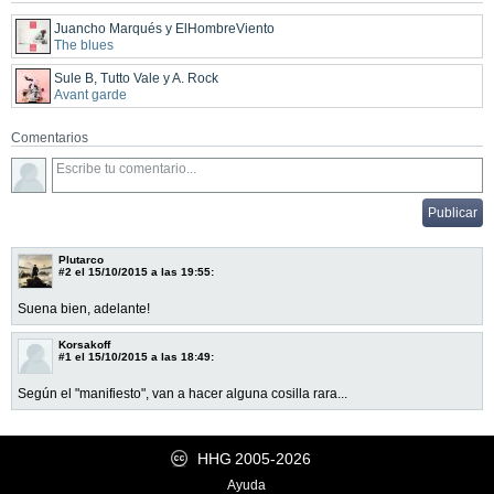
Juancho Marqués y ElHombreViento
The blues
Sule B, Tutto Vale y A. Rock
Avant garde
Comentarios
Plutarco
#2
el 15/10/2015 a las 19:55:
Suena bien, adelante!
Korsakoff
#1
el 15/10/2015 a las 18:49:
Según el "manifiesto", van a hacer alguna cosilla rara...
HHG
2005-2026
Ayuda