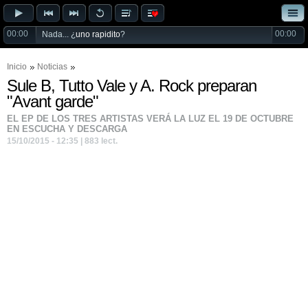
00:00
00:00
Nada... ¿
uno rapidito
?
Inicio
Noticias
Sule B, Tutto Vale y A. Rock preparan
"Avant garde"
EL EP DE LOS TRES ARTISTAS VERÁ LA LUZ EL 19 DE OCTUBRE
EN ESCUCHA Y DESCARGA
15/10/2015 - 12:35 | 883 lect.