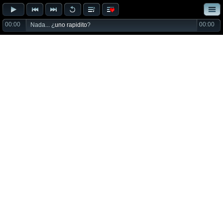
00:00
00:00
Nada... ¿
uno rapidito
?