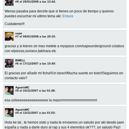
#8
el 25/01/2008 a las 13:44:
Wenas pasaba para decirte que si tienes un poco de tiempo y quieres
puedes escuchar mi ultimo tema aki:
Enlace
Cuidateme!!!
sape
#7
el 06/01/2008 a las 20:10:
gracias y si kieres oir mas metete a myspace.com/sapeunderground colabos
con elpiezas,soriano,takihara etc
BWELL
#6
el 17/12/2007 a las 15:49:
Ei gracias por añadir mi ficha!!Un beso!!Mucha suerte en todo!!Seguimos en
contacto vale?
AgueloMC
#5
el 23/11/2007 a las 01:48:
esa soleeeeeeeeeeeeeeee la mejorrrrrrrrrrrrrrrrrrrrrrrrrrrrrrrr
AgueloMC
#4
el 13/11/2007 a las 01:53:
Hola ke tal , te hemos visto y nada te enviamos un saludo por aki desde jaen
españa y nada a darle duro al rap y sus 4 elemntos ok???, un saludo Paz!