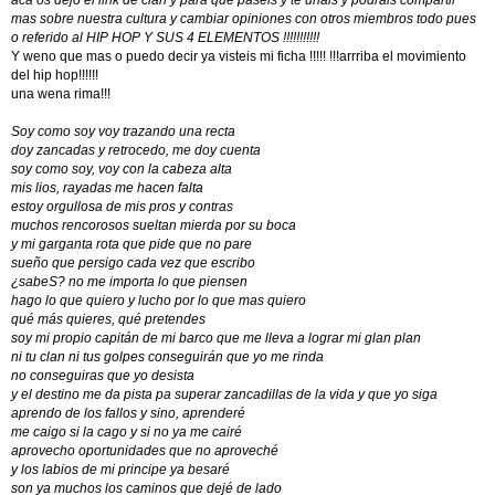
mas sobre nuestra cultura y cambiar opiniones con otros miembros todo pues
o referido al HIP HOP Y SUS 4 ELEMENTOS !!!!!!!!!!!
Y weno que mas o puedo decir ya visteis mi ficha !!!!! !!!arrriba el movimiento
del hip hop!!!!!!
una wena rima!!!
Soy como soy voy trazando una recta
doy zancadas y retrocedo, me doy cuenta
soy como soy, voy con la cabeza alta
mis lios, rayadas me hacen falta
estoy orgullosa de mis pros y contras
muchos rencorosos sueltan mierda por su boca
y mi garganta rota que pide que no pare
sueño que persigo cada vez que escribo
¿sabeS? no me importa lo que piensen
hago lo que quiero y lucho por lo que mas quiero
qué más quieres, qué pretendes
soy mi propio capitán de mi barco que me lleva a lograr mi glan plan
ni tu clan ni tus golpes conseguirán que yo me rinda
no conseguiras que yo desista
y el destino me da pista pa superar zancadillas de la vida y que yo siga
aprendo de los fallos y sino, aprenderé
me caigo si la cago y si no ya me cairé
aprovecho oportunidades que no aproveché
y los labios de mi principe ya besaré
son ya muchos los caminos que dejé de lado