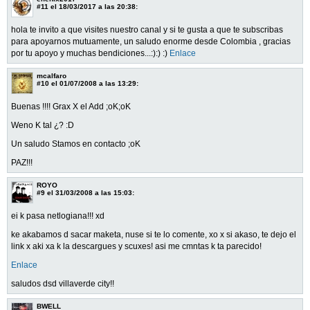
#11
el 18/03/2017 a las 20:38:
hola te invito a que visites nuestro canal y si te gusta a que te subscribas
para apoyarnos mutuamente, un saludo enorme desde Colombia , gracias
por tu apoyo y muchas bendiciones...:):) :)
Enlace
mcalfaro
#10
el 01/07/2008 a las 13:29:
Buenas !!!! Grax X el Add ;oK;oK
Weno K tal ¿? :D
Un saludo Stamos en contacto ;oK
PAZ!!!
ROYO
#9
el 31/03/2008 a las 15:03:
ei k pasa netlogiana!!! xd
ke akabamos d sacar maketa, nuse si te lo comente, xo x si akaso, te dejo el
link x aki xa k la descargues y scuxes! asi me cmntas k ta parecido!
Enlace
saludos dsd villaverde city!!
BWELL