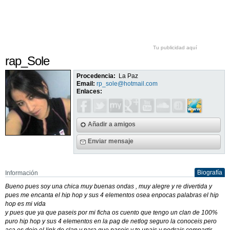
Tu publicidad aquí
rap_Sole
Procedencia:
La Paz
Email:
rp_sole@hotmail.com
Enlaces:
Añadir a amigos
Enviar mensaje
Biografía
Información
Bueno pues soy una chica muy buenas ondas , muy alegre y re divertida y
pues me encanta el hip hop y sus 4 elementos osea enpocas palabras el hip
hop es mi vida
y pues que ya que paseis por mi ficha os cuento que tengo un clan de 100%
puro hip hop y sus 4 elementos en la pag de netlog seguro la conoceis pero
aca os dejo el link de clan y para que paseis y te unais y podrais compartir