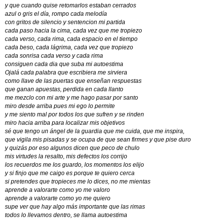
y que cuando quise retomarlos estaban cerrados
azul o gris el día, rompo cada melodía
con gritos de silencio y sentencion mi partida
cada paso hacia la cima, cada vez que me tropiezo
cada verso, cada rima, cada espacio en el tiempo
cada beso, cada lágrima, cada vez que tropiezo
cada sonrisa cada verso y cada rima
consiguen cada dia que suba mi autoestima
Ojalá cada palabra que escribiera me sirviera
como llave de las puertas que enseñan respuestas
que ganan apuestas, perdida en cada llanto
me mezclo con mi arte y me hago pasar por santo
miro desde arriba pues mi ego lo permite
y me siento mal por todos los que sufren y se rinden
miro hacia arriba para localizar mis objetivos
sé que tengo un ángel de la guardia que me cuida, que me inspira,
que vigila mis pisadas y se ocupa de que sean firmes y que pise duro
y quizás por eso algunos dicen que peco de chulo
mis virtudes la resalto, mis defectos los corrijo
los recuerdos me los guardo, los momentos los elijo
y si finjo que me caigo es porque te quiero cerca
si pretendes que tropieces me lo dices, no me mientas
aprende a valorarte como yo me valoro
aprende a valorarte como yo me quiero
supe ver que hay algo más importante que las rimas
todos lo llevamos dentro, se llama autoestima