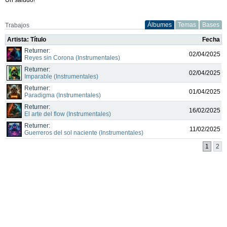
Álbumes
Temas
Bases
Trabajos
Artista: Título
Fecha
Returner:
02/04/2025
Reyes sin Corona (Instrumentales)
Returner:
02/04/2025
Imparable (Instrumentales)
Returner:
01/04/2025
Paradigma (Instrumentales)
Returner:
16/02/2025
El arte del flow (Instrumentales)
Returner:
11/02/2025
Guerreros del sol naciente (Instrumentales)
1
2