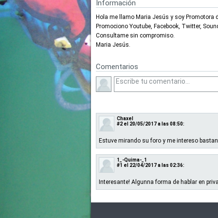
Información
Hola me llamo Maria Jesús y soy Promotora d
Promociono Youtube, Facebook, Twitter, Sound
Consultame sin compromiso.
Maria Jesús.
Comentarios
Chaxel
#2
el 20/05/2017 a las 08:50:
Estuve mirando su foro y me intereso basta
1_-Quima-_1
#1
el 22/04/2017 a las 02:36:
Interesante! Algunna forma de hablar en priv