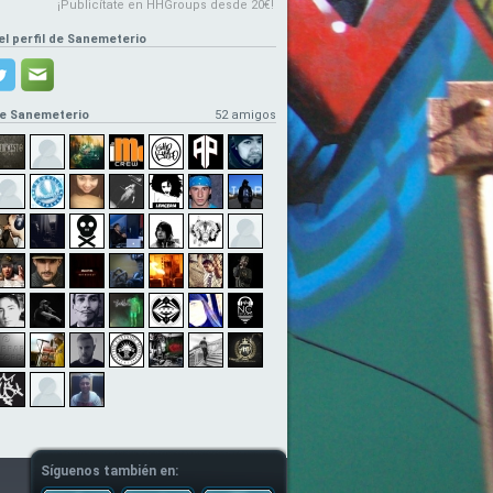
¡Publicítate en HHGroups desde 20€!
el perfil de Sanemeterio
e Sanemeterio
52 amigos
Síguenos también en: