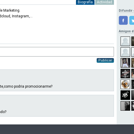
Biografía
Actividad
e Marketing.
Difundir 
cloud, Instagram,...
Amigos d
Publicar
nte,como podria promocionarme?
ado?