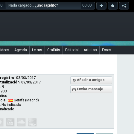
00
00:00
Nada cargado... ¿
uno rapidito
?
ideos
Agenda
Letras
Graffitis
Editorial
Artistas
Foros
registro:
03/03/2017
Añadir a amigos
tualización:
09/03/2017
:
9
Enviar mensaje
.903
años
cia:
Getafe (Madrid)
:
No indicado
indicado