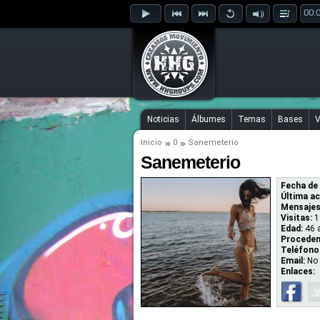
00:
Noticias
Álbumes
Temas
Bases
V
Inicio
0
Sanemeterio
Sanemeterio
Fecha de 
Última ac
Mensajes
Visitas:
1
Edad:
46 
Proceden
Teléfono
Email:
No 
Enlaces: