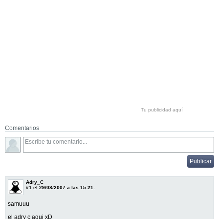
Tu publicidad aquí
Comentarios
Adry_C
#1
el 29/08/2007 a las 15:21:
samuuu
el adry c aqui xD