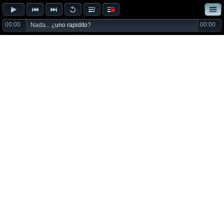
00:00
00:00
Nada... ¿
uno rapidito
?