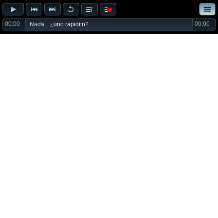
00:00
00:00
Nada... ¿
uno rapidito
?