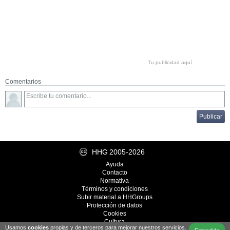
Tu publicidad aquí
Comentarios
HHG
2005-2026
Ayuda
Contacto
Normativa
Términos y condiciones
Subir material a HHGroups
Protección de datos
Cookies
Cultura
Usamos
cookies
propias y de terceros para mejorar nuestros servicios.
Desarrollo
iRealWorks