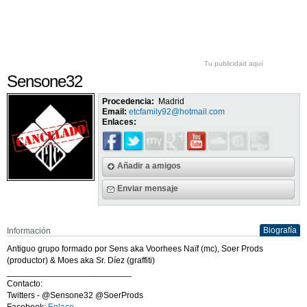
Tu publicidad aquí
Sensone32
Procedencia:
Madrid
Email:
etcfamily92@hotmail.com
Enlaces:
Añadir a amigos
Enviar mensaje
Biografía
Información
Antiguo grupo formado por Sens aka Voorhees Naïf (mc), Soer Prods
(productor) & Moes aka Sr. Díez (graffiti)
__________________________
Contacto:
Twitters - @Sensone32 @SoerProds
Facebook:
Enlace