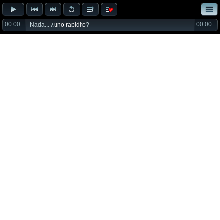
00:00
00:00
Nada... ¿
uno rapidito
?