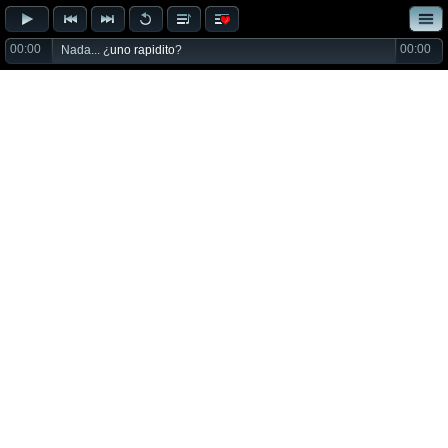
00:00
00:00
Nada... ¿
uno rapidito
?