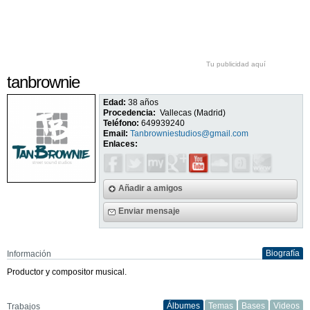
Tu publicidad aquí
tanbrownie
Edad:
38 años
Procedencia:
Vallecas (Madrid)
Teléfono:
649939240
Email:
Tanbrowniestudios@gmail.com
Enlaces:
Añadir a amigos
Enviar mensaje
Biografía
Información
Productor y compositor musical.
Álbumes
Temas
Bases
Videos
Trabajos