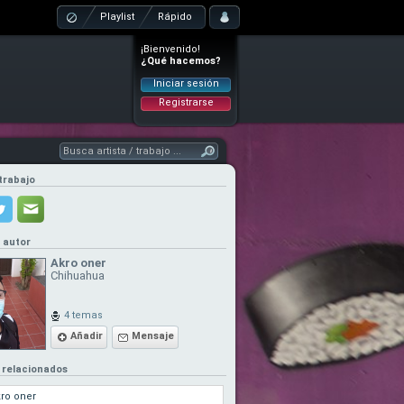
Playlist
Rápido
¡Bienvenido!
¿Qué hacemos?
Iniciar sesión
Registrarse
trabajo
l autor
Akro oner
Chihuahua
4 temas
Añadir
Mensaje
 relacionados
ro oner