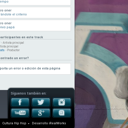
iempo
ro oner
rándote el criterio
ro oner
lvió papá
participantes en este track
r
- Artista principal
rtista principal
eats
- Productor
ontrado un error?
porta un error o edición de esta página
Síguenos también en:
Cultura Hip Hop
Desarrollo
iRealWorks