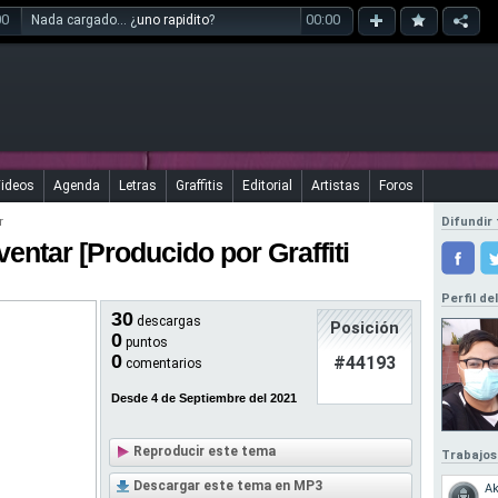
00
00:00
Nada cargado... ¿
uno rapidito
?
ideos
Agenda
Letras
Graffitis
Editorial
Artistas
Foros
r
Difundir 
entar [Producido por Graffiti
Perfil de
30
descargas
Posición
0
puntos
0
#44193
comentarios
Desde 4 de Septiembre del 2021
Reproducir este tema
Trabajos
Descargar este tema en MP3
Ak