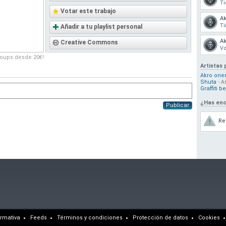
T
Votar este trabajo
Ak
Ti
Añadir a tu playlist personal
Ak
Creative Commons
Vo
roups desde 20€!
Artistas 
Akro one
Shuta
- A
Graffiti b
¿Has enc
Publicar
Re
rmativa
Feeds
Términos y condiciones
Protección de datos
Cookies