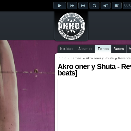
00:
Noticias
Álbumes
Temas
Bases
V
Inicio
Temas
Akro oner
y
Shuta
Reventa
Akro oner y Shuta - Rev
beats]