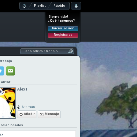
Playlist
Rápido
¡Bienvenido!
¿Qué hacemos?
Iniciar sesión
Registrarse
trabajo
l autor
Alex1
6 temas
Añadir
Mensaje
 relacionados
ex