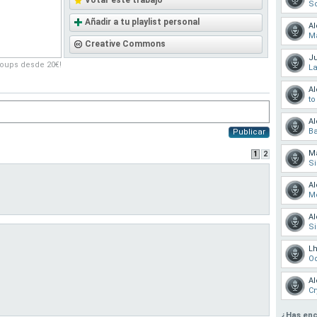
Votar este trabajo
So
Añadir a tu playlist personal
Al
Ma
Creative Commons
Ju
roups desde 20€!
La
Al
to
Al
B
Publicar
Ma
1
2
Si
Al
M
Al
S
Lh
Od
Al
Cr
¿Has enc