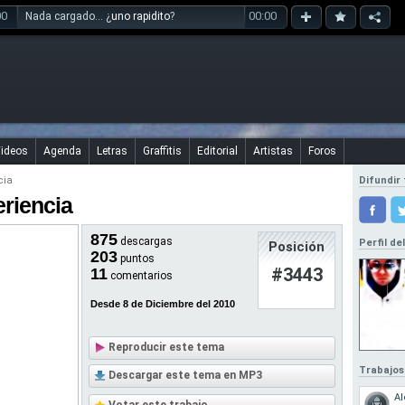
00
00:00
Nada cargado... ¿
uno rapidito
?
ideos
Agenda
Letras
Graffitis
Editorial
Artistas
Foros
cia
Difundir 
eriencia
875
descargas
Perfil de
Posición
203
puntos
#3443
11
comentarios
Desde 8 de Diciembre del 2010
Reproducir este tema
Trabajos
Descargar este tema en MP3
Al