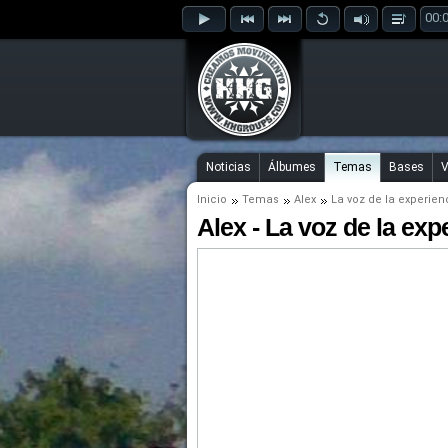
00:
Noticias
Álbumes
Temas
Bases
V
Inicio
Temas
Alex
La voz de la experien
Alex - La voz de la exp