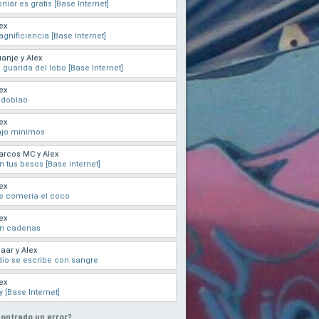
niar es gratis [Base Internet]
ex
gnificiencia [Base Internet]
anje y Alex
 guarida del lobo [Base Internet]
ex
 doblao
ex
ajo minimos
rcos MC y Alex
n tus besos [Base internet]
ex
e comeria el coco
ex
in cadenas
aar y Alex
io se escribe con sangre
ex
y [Base Internet]
ontrado un error?