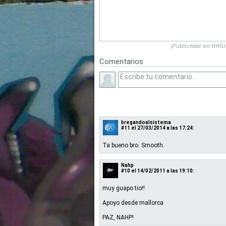
¡Publicítate en HHG
Comentarios
bregandoalsistema
#11
el 27/03/2014 a las 17:24:
Ta bueno bro. Smooth.
Nahp
#10
el 14/02/2011 a las 19:10:
muy guapo tio!!
Apoyo desde mallorca
PAZ, NAHP!