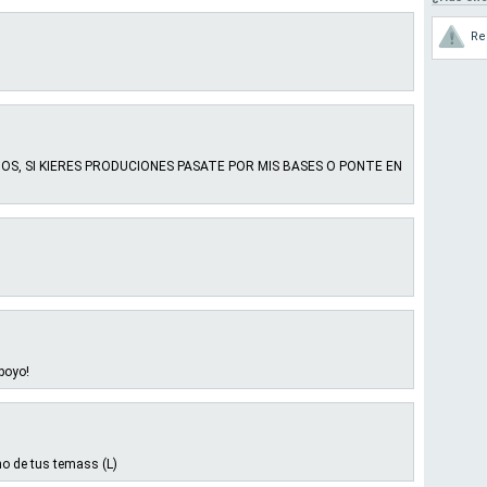
Re
TOS, SI KIERES PRODUCIONES PASATE POR MIS BASES O PONTE EN
poyo!
o de tus temass (L)