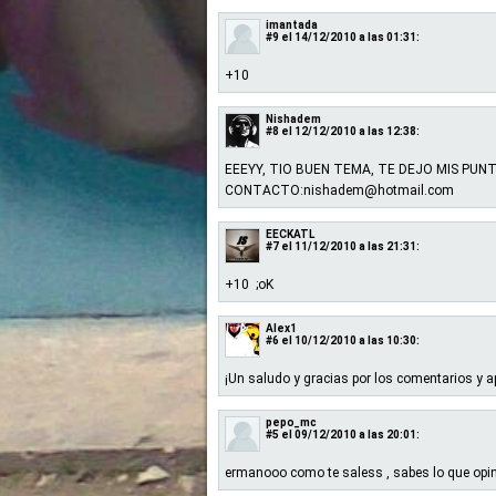
imantada
#9
el 14/12/2010 a las 01:31:
+10
Nishadem
#8
el 12/12/2010 a las 12:38:
EEEYY, TIO BUEN TEMA, TE DEJO MIS PUN
CONTACTO:nishadem@hotmail.com
EECKATL
#7
el 11/12/2010 a las 21:31:
+10 ;oK
Alex1
#6
el 10/12/2010 a las 10:30:
¡Un saludo y gracias por los comentarios y a
pepo_mc
#5
el 09/12/2010 a las 20:01:
ermanooo como te saless , sabes lo que opin