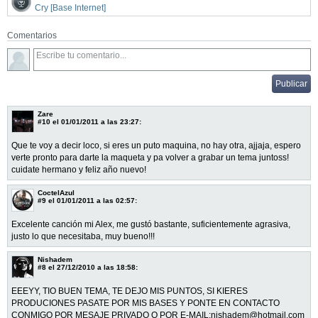
Cry [Base Internet]
Comentarios
Zare
#10
el 01/01/2011 a las 23:27:
Que te voy a decir loco, si eres un puto maquina, no hay otra, ajjaja, espero
verte pronto para darte la maqueta y pa volver a grabar un tema juntoss!
cuidate hermano y feliz año nuevo!
CoctelAzul
#9
el 01/01/2011 a las 02:57:
Excelente canción mi Alex, me gustó bastante, suficientemente agrasiva,
justo lo que necesitaba, muy bueno!!!
Nishadem
#8
el 27/12/2010 a las 18:58:
EEEYY, TIO BUEN TEMA, TE DEJO MIS PUNTOS, SI KIERES
PRODUCIONES PASATE POR MIS BASES Y PONTE EN CONTACTO
CONMIGO POR MESAJE PRIVADO O POR E-MAIL:nishadem@hotmail.com