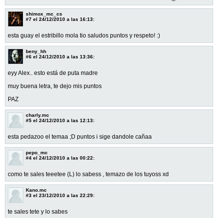
shimox_mc_cs
#7
el 24/12/2010 a las 16:13:
esta guay el estribillo mola tio saludos puntos y respeto! :)
beny_hh
#6
el 24/12/2010 a las 13:36:
eyy Alex.. esto está de puta madre
muy buena letra, te dejo mis puntos
PAZ
charly.mc
#5
el 24/12/2010 a las 12:13:
esta pedazoo el temaa ;D puntos i sige dandole cañaa
pepo_mc
#4
el 24/12/2010 a las 00:22:
como te sales teeetee (L) lo sabess , temazo de los tuyoss xd
Kano.mc
#3
el 23/12/2010 a las 22:29:
te sales tete y lo sabes