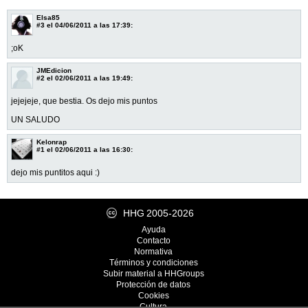
Elsa85
#3
el 04/06/2011 a las 17:39:
;oK
JMEdicion
#2
el 02/06/2011 a las 19:49:
jejejeje, que bestia. Os dejo mis puntos
UN SALUDO
Kelonrap
#1
el 02/06/2011 a las 16:30:
dejo mis puntitos aqui :)
HHG
2005-2026
Ayuda
Contacto
Normativa
Términos y condiciones
Subir material a HHGroups
Protección de datos
Cookies
Cultura