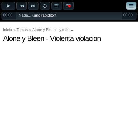
00:00
00:00
Nada... ¿
uno rapidito
?
Inicio
Temas
Alone
y
Bleen
... y más
Alone y Bleen - Violenta violacion