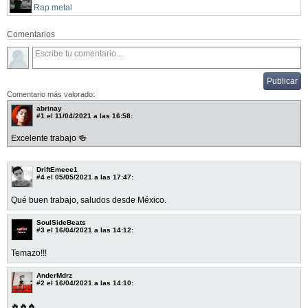
Rap metal
Comentarios
Comentario más valorado:
abrinay
#1
el 11/04/2021 a las 16:58:
Excelente trabajo 🍻
DriftEmece1
#4
el 05/05/2021 a las 17:47:
Qué buen trabajo, saludos desde México.
SoulSideBeats
#3
el 16/04/2021 a las 14:12:
Temazo!!!
AnderMdrz
#2
el 16/04/2021 a las 14:10:
🔥🔥🔥